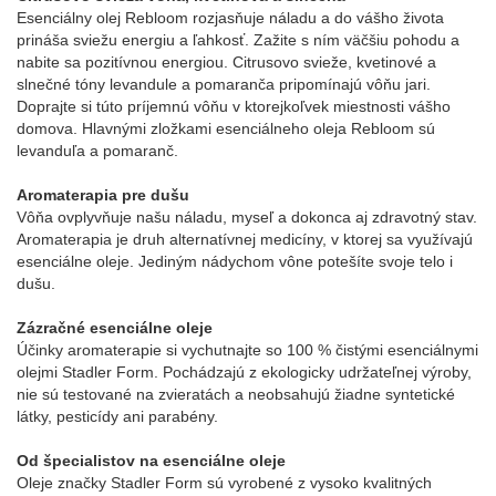
Esenciálny olej Rebloom rozjasňuje náladu a do vášho života
prináša sviežu energiu a ľahkosť. Zažite s ním väčšiu pohodu a
nabite sa pozitívnou energiou. Citrusovo svieže, kvetinové a
slnečné tóny levandule a pomaranča pripomínajú vôňu jari.
Doprajte si túto príjemnú vôňu v ktorejkoľvek miestnosti vášho
domova. Hlavnými zložkami esenciálneho oleja Rebloom sú
levanduľa a pomaranč.
Aromaterapia pre dušu
Vôňa ovplyvňuje našu náladu, myseľ a dokonca aj zdravotný stav.
Aromaterapia je druh alternatívnej medicíny, v ktorej sa využívajú
esenciálne oleje. Jediným nádychom vône potešíte svoje telo i
dušu.
Zázračné esenciálne oleje
Účinky aromaterapie si vychutnajte so 100 % čistými esenciálnymi
olejmi Stadler Form. Pochádzajú z ekologicky udržateľnej výroby,
nie sú testované na zvieratách a neobsahujú žiadne syntetické
látky, pesticídy ani parabény.
Od špecialistov na esenciálne oleje
Oleje značky Stadler Form sú vyrobené z vysoko kvalitných