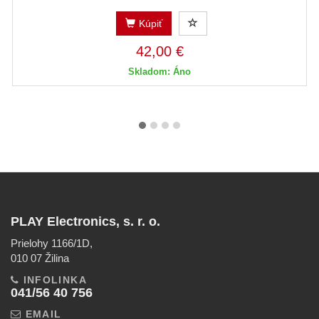
Kúpiť
42,00 €
Skladom: Áno
PLAY Electronics, s. r. o.
Prielohy 1166/1D,
010 07 Žilina
INFOLINKA
041/56 40 756
EMAIL