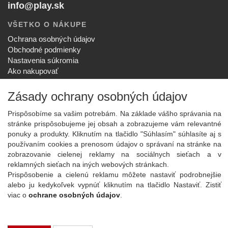
info@play.sk
VŠETKO O NÁKUPE
Ochrana osobných údajov
Obchodné podmienky
Nastavenia súkromia
Ako nakupovať
Reklamačný poriadok
Zásady ochrany osobných údajov
SPOLOČNOSŤ
O nás
Prispôsobíme sa vašim potrebám. Na základe vášho správania na
Kontakt
stránke prispôsobujeme jej obsah a zobrazujeme vám relevantné
Služby
ponuky a produkty. Kliknutím na tlačidlo "Súhlasím" súhlasíte aj s
Aktuality
používaním cookies a prenosom údajov o správaní na stránke na
zobrazovanie cielenej reklamy na sociálnych sieťach a v
NOVINKY NA EMAIL
reklamných sieťach na iných webových stránkach.
Prihlásiť
Prispôsobenie a cielenú reklamu môžete nastaviť podrobnejšie
alebo ju kedykoľvek vypnúť kliknutím na tlačidlo Nastaviť. Zistiť
Viac informácií o tejto službe
viac o
ochrane osobných údajov
.