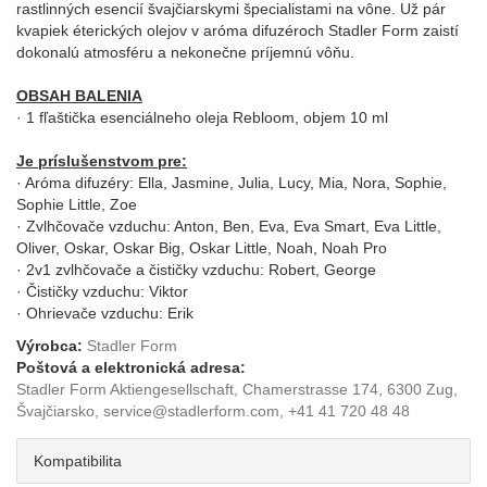
rastlinných esencií švajčiarskymi špecialistami na vône. Už pár
kvapiek éterických olejov v aróma difuzéroch Stadler Form zaistí
dokonalú atmosféru a nekonečne príjemnú vôňu.
OBSAH BALENIA
· 1 fľaštička esenciálneho oleja Rebloom, objem 10 ml
Je príslušenstvom pre:
· Aróma difuzéry: Ella, Jasmine, Julia, Lucy, Mia, Nora, Sophie,
Sophie Little, Zoe
· Zvlhčovače vzduchu: Anton, Ben, Eva, Eva Smart, Eva Little,
Oliver, Oskar, Oskar Big, Oskar Little, Noah, Noah Pro
· 2v1 zvlhčovače a čističky vzduchu: Robert, George
· Čističky vzduchu: Viktor
· Ohrievače vzduchu: Erik
Výrobca:
Stadler Form
Poštová a elektronická adresa:
Stadler Form Aktiengesellschaft, Chamerstrasse 174, 6300 Zug,
Švajčiarsko, service@stadlerform.com, +41 41 720 48 48
Kompatibilita