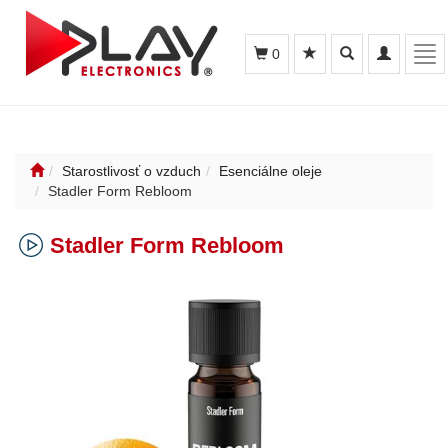
Toggle
Toggle
Tog
0
search
navigation
nav
Starostlivosť o vzduch
Esenciálne oleje
Stadler Form Rebloom
Stadler Form Rebloom