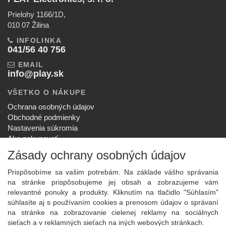
Prielohy 1166/1D,
010 07 Žilina
INFOLINKA
041/56 40 756
EMAIL
info@play.sk
VŠETKO O NÁKUPE
Ochrana osobných údajov
Obchodné podmienky
Nastavenia súkromia
Ako nakupovať
Reklamačný poriadok
Zásady ochrany osobných údajov
SPOLOČNOSŤ
Prispôsobíme sa vašim potrebám. Na základe vášho správania
O nás
na stránke prispôsobujeme jej obsah a zobrazujeme vám
Kontakt
relevantné ponuky a produkty. Kliknutím na tlačidlo "Súhlasím"
Služby
súhlasíte aj s používaním cookies a prenosom údajov o správaní
Aktuality
na stránke na zobrazovanie cielenej reklamy na sociálnych
sieťach a v reklamných sieťach na iných webových stránkach.
NOVINKY NA EMAIL