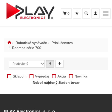
Toggle
Toggle
Tog
0
search
navigation
navi
Robotické vysávače
Príslušenstvo
Roomba série 700
Skladom
Výpredaj
Akcia
Novinka
Nebol nájdený žiaden tovar
PLAY Electronics, s. r. o.