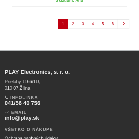
Skladom: Áno
1
2
3
4
5
6
PLAY Electronics, s. r. o.
Prielohy 1166/1D,
010 07 Žilina
INFOLINKA
041/56 40 756
EMAIL
info@play.sk
VŠETKO O NÁKUPE
Ochrana osobných údajov