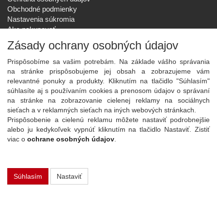
Obchodné podmienky
Nastavenia súkromia
Ako nakupovať
Reklamačný poriadok
Zásady ochrany osobných údajov
SPOLOČNOSŤ
Prispôsobíme sa vašim potrebám. Na základe vášho správania
O nás
na stránke prispôsobujeme jej obsah a zobrazujeme vám
Kontakt
relevantné ponuky a produkty. Kliknutím na tlačidlo "Súhlasím"
Služby
súhlasíte aj s používaním cookies a prenosom údajov o správaní
Aktuality
na stránke na zobrazovanie cielenej reklamy na sociálnych
sieťach a v reklamných sieťach na iných webových stránkach.
NOVINKY NA EMAIL
Prispôsobenie a cielenú reklamu môžete nastaviť podrobnejšie
Prihlásiť
alebo ju kedykoľvek vypnúť kliknutím na tlačidlo Nastaviť. Zistiť
viac o
ochrane osobných údajov
.
Viac informácií o tejto službe
Súhlasím
Nastaviť
Copyright
2026 ©
PLAY Electronics