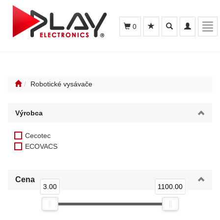
Toggle
Toggle
Tog
0
search
navigation
navi
Robotické vysávače
Výrobca
Cecotec
ECOVACS
Cena
3.00
1100.00