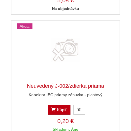
5,08 €
Na objednávku
Akcia
Neuvedený J-002/zdierka priama
Konektor IEC priamy zásuvka - plastový
Kúpiť
0,20 €
Skladom: Áno