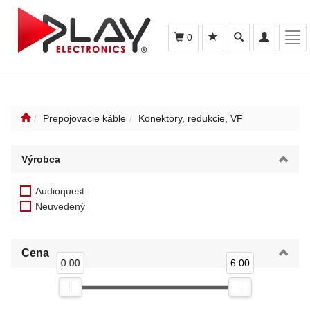
Toggle
Toggle
Tog
0
search
navigation
navi
Prepojovacie káble
Konektory, redukcie, VF
Výrobca
Audioquest
Neuvedený
Cena
0.00
6.00