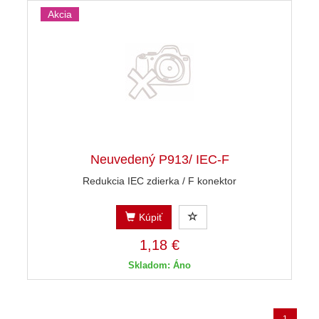
Akcia
Neuvedený P913/ IEC-F
Redukcia IEC zdierka / F konektor
Kúpiť
1,18 €
Skladom: Áno
1