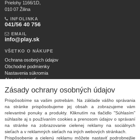
Prielohy 1166/1D,
010 07 Žilina
INFOLINKA
041/56 40 756
EMAIL
info@play.sk
VŠETKO O NÁKUPE
Ochrana osobných údajov
Obchodné podmienky
Nastavenia súkromia
Ako nakupovať
Reklamačný poriadok
Zásady ochrany osobných údajov
SPOLOČNOSŤ
Prispôsobíme sa vašim potrebám. Na základe vášho správania
O nás
na stránke prispôsobujeme jej obsah a zobrazujeme vám
Kontakt
relevantné ponuky a produkty. Kliknutím na tlačidlo "Súhlasím"
Služby
súhlasíte aj s používaním cookies a prenosom údajov o správaní
Aktuality
na stránke na zobrazovanie cielenej reklamy na sociálnych
sieťach a v reklamných sieťach na iných webových stránkach.
NOVINKY NA EMAIL
Prispôsobenie a cielenú reklamu môžete nastaviť podrobnejšie