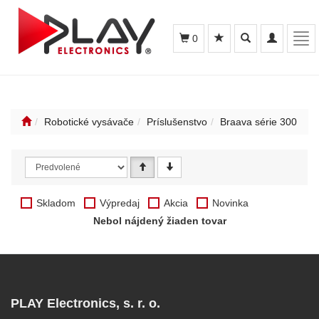
Toggle
Toggle
Tog
0
search
navigation
navi
Robotické vysávače
Príslušenstvo
Braava série 300
Skladom
Výpredaj
Akcia
Novinka
Nebol nájdený žiaden tovar
PLAY Electronics, s. r. o.