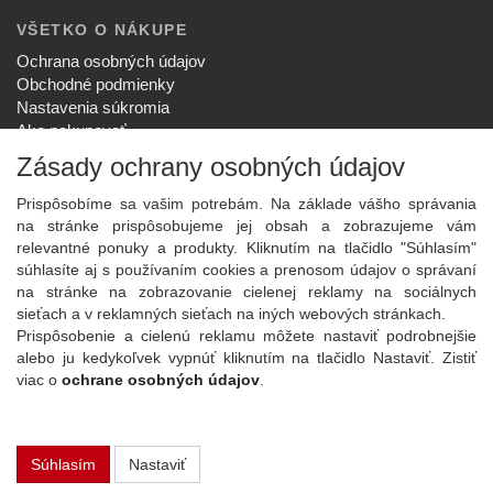
VŠETKO O NÁKUPE
Ochrana osobných údajov
Obchodné podmienky
Nastavenia súkromia
Ako nakupovať
Reklamačný poriadok
Zásady ochrany osobných údajov
SPOLOČNOSŤ
Prispôsobíme sa vašim potrebám. Na základe vášho správania
O nás
na stránke prispôsobujeme jej obsah a zobrazujeme vám
Kontakt
relevantné ponuky a produkty. Kliknutím na tlačidlo "Súhlasím"
Služby
súhlasíte aj s používaním cookies a prenosom údajov o správaní
Aktuality
na stránke na zobrazovanie cielenej reklamy na sociálnych
sieťach a v reklamných sieťach na iných webových stránkach.
NOVINKY NA EMAIL
Prispôsobenie a cielenú reklamu môžete nastaviť podrobnejšie
Prihlásiť
alebo ju kedykoľvek vypnúť kliknutím na tlačidlo Nastaviť. Zistiť
viac o
ochrane osobných údajov
.
Viac informácií o tejto službe
Súhlasím
Nastaviť
Copyright
2026 ©
PLAY Electronics