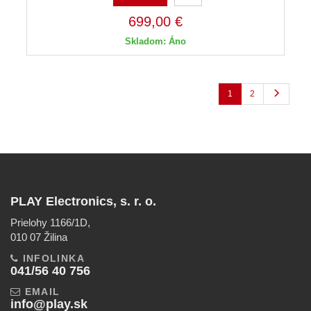
699,00 €
Skladom: Áno
1
2
PLAY Electronics, s. r. o.
Prielohy 1166/1D,
010 07 Žilina
INFOLINKA
041/56 40 756
EMAIL
info@play.sk