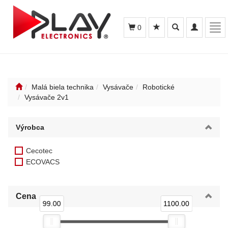
Toggle
Toggle
Tog
0
search
navigation
navi
Malá biela technika
Vysávače
Robotické
Vysávače 2v1
Výrobca
Cecotec
ECOVACS
Cena
99.00
1100.00