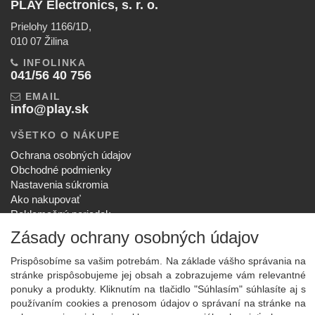
PLAY Electronics, s. r. o.
Prielohy 1166/1D,
010 07 Žilina
INFOLINKA
041/56 40 756
EMAIL
info@play.sk
VŠETKO O NÁKUPE
Ochrana osobných údajov
Obchodné podmienky
Nastavenia súkromia
Ako nakupovať
Reklamačný poriadok
SPOLOČNOSŤ
Zásady ochrany osobných údajov
O nás
Prispôsobíme sa vašim potrebám. Na základe vášho správania na
Kontakt
stránke prispôsobujeme jej obsah a zobrazujeme vám relevantné
Služby
ponuky a produkty. Kliknutím na tlačidlo "Súhlasím" súhlasíte aj s
Aktuality
používaním cookies a prenosom údajov o správaní na stránke na