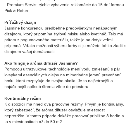
· Premium Servis: rýchle vybavenie reklamácie do 15 dní formou
Pick & Return
Príťažlivý dizajn
Jasmine konkurenciu predbehne predovšetkým nenápadným
dizajnom, ktorý pripomína štýlovú misku alebo kvetináč. Telo má
pritom z pogumovaného materiálu, takže je na dotyk veľmi
príjemná. Vďaka možnosti výberu farby si ju môžete ľahko zladiť s
dizajnom vašej domácnosti.
Ako funguje aróma difuzér Jasmine?
Pomocou ultrazvukovej technológie mení vodu zmiešanú s pár
kvapkami esenciálnych olejov na mimoriadne jemnú prevoňanú
hmlu, ktorú rozptyľuje do svojho okolia. Je to najšetrnejší a
najúčinnejší spôsob šírenia vône do priestoru.
Kontinuálny režim
K dispozícii má hneď dva pracovné režimy. Prvým je kontinuálny,
ktorý zabezpečí, že aróma difuzér osviežuje miestnosť
nepretržite. V tomto prípade dokáže pracovať približne 8 hodín a
to v miestnostiach až do 50 m2.