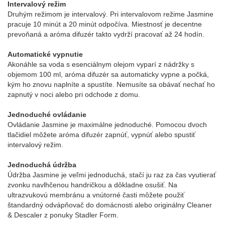
Intervalový režim
Druhým režimom je intervalový. Pri intervalovom režime Jasmine
pracuje 10 minút a 20 minút odpočíva. Miestnosť je decentne
prevoňaná a aróma difuzér takto vydrží pracovať až 24 hodín.
Automatické vypnutie
Akonáhle sa voda s esenciálnym olejom vyparí z nádržky s
objemom 100 ml, aróma difuzér sa automaticky vypne a počká,
kým ho znovu naplníte a spustíte. Nemusíte sa obávať nechať ho
zapnutý v noci alebo pri odchode z domu.
Jednoduché ovládanie
Ovládanie Jasmine je maximálne jednoduché. Pomocou dvoch
tlačidiel môžete aróma difuzér zapnúť, vypnúť alebo spustiť
intervalový režim.
Jednoduchá údržba
Údržba Jasmine je veľmi jednoduchá, stačí ju raz za čas vyutierať
zvonku navlhčenou handričkou a dôkladne osušiť. Na
ultrazvukovú membránu a vnútorné časti môžete použiť
štandardný odvápňovač do domácnosti alebo originálny Cleaner
& Descaler z ponuky Stadler Form.