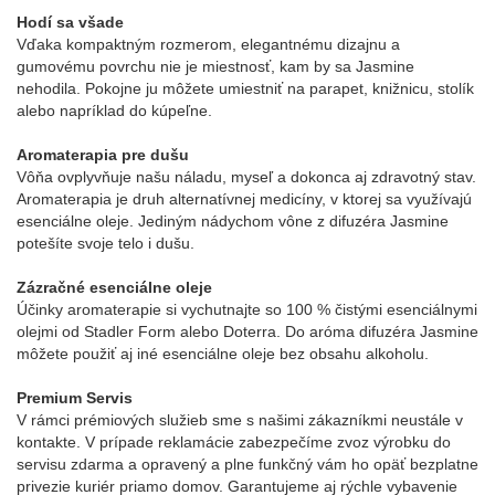
Hodí sa všade
Vďaka kompaktným rozmerom, elegantnému dizajnu a
gumovému povrchu nie je miestnosť, kam by sa Jasmine
nehodila. Pokojne ju môžete umiestniť na parapet, knižnicu, stolík
alebo napríklad do kúpeľne.
Aromaterapia pre dušu
Vôňa ovplyvňuje našu náladu, myseľ a dokonca aj zdravotný stav.
Aromaterapia je druh alternatívnej medicíny, v ktorej sa využívajú
esenciálne oleje. Jediným nádychom vône z difuzéra Jasmine
potešíte svoje telo i dušu.
Zázračné esenciálne oleje
Účinky aromaterapie si vychutnajte so 100 % čistými esenciálnymi
olejmi od Stadler Form alebo Doterra. Do aróma difuzéra Jasmine
môžete použiť aj iné esenciálne oleje bez obsahu alkoholu.
Premium Servis
V rámci prémiových služieb sme s našimi zákazníkmi neustále v
kontakte. V prípade reklamácie zabezpečíme zvoz výrobku do
servisu zdarma a opravený a plne funkčný vám ho opäť bezplatne
privezie kuriér priamo domov. Garantujeme aj rýchle vybavenie