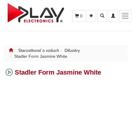
Toggle
Toggle
Tog
0
search
navigation
nav
Starostlivosť o vzduch
Difuzéry
Stadler Form Jasmine White
Stadler Form Jasmine White