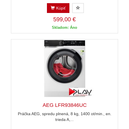
Kúpiť
599,00 €
Skladom: Áno
AEG LFR93846UC
Práčka AEG, spredu plnená, 8 kg, 1400 ot/min., en.
trieda A,...