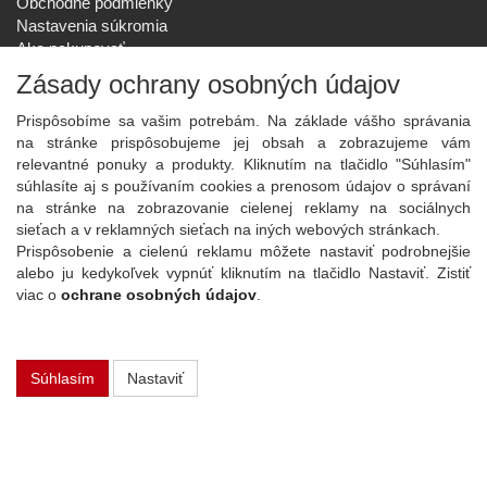
Obchodné podmienky
Nastavenia súkromia
Ako nakupovať
Reklamačný poriadok
Zásady ochrany osobných údajov
SPOLOČNOSŤ
Prispôsobíme sa vašim potrebám. Na základe vášho správania
O nás
na stránke prispôsobujeme jej obsah a zobrazujeme vám
Kontakt
relevantné ponuky a produkty. Kliknutím na tlačidlo "Súhlasím"
Služby
súhlasíte aj s používaním cookies a prenosom údajov o správaní
Aktuality
na stránke na zobrazovanie cielenej reklamy na sociálnych
sieťach a v reklamných sieťach na iných webových stránkach.
NOVINKY NA EMAIL
Prispôsobenie a cielenú reklamu môžete nastaviť podrobnejšie
Prihlásiť
alebo ju kedykoľvek vypnúť kliknutím na tlačidlo Nastaviť. Zistiť
viac o
ochrane osobných údajov
.
Viac informácií o tejto službe
Súhlasím
Nastaviť
Copyright
2026 ©
PLAY Electronics