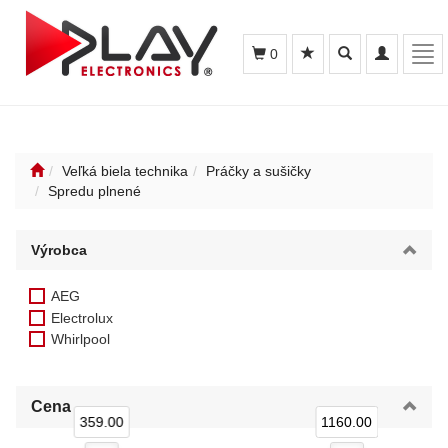
Toggle
Toggle
Tog
0
search
navigation
navi
Veľká biela technika
Práčky a sušičky
Spredu plnené
Výrobca
AEG
Electrolux
Whirlpool
Cena
359.00
1160.00