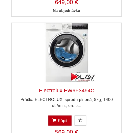
649,00 €
Na objednávku
Electrolux EW6F3494C
Práčka ELECTROLUX, spredu plnená, 9kg, 1400
ot./min., en. tr...
Kúpiť
569,00 €