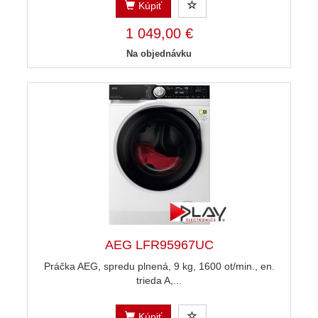
Kúpiť
1 049,00 €
Na objednávku
AEG LFR95967UC
Práčka AEG, spredu plnená, 9 kg, 1600 ot/min., en.
trieda A,...
Kúpiť