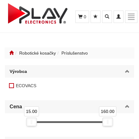
Toggle
Toggle
Tog
0
search
navigation
navi
Robotické kosačky
Príslušenstvo
Výrobca
ECOVACS
Cena
15.00
160.00