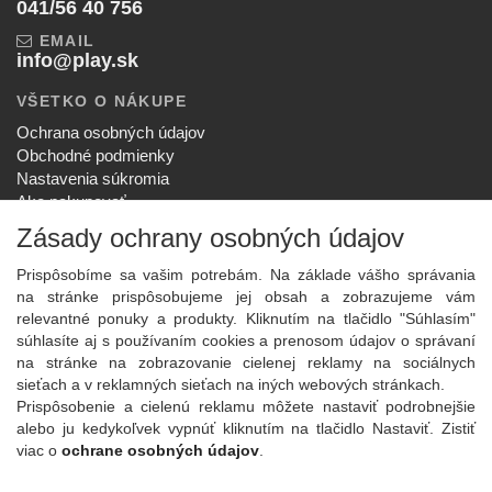
041/56 40 756
EMAIL
info@play.sk
VŠETKO O NÁKUPE
Ochrana osobných údajov
Obchodné podmienky
Nastavenia súkromia
Ako nakupovať
Reklamačný poriadok
Zásady ochrany osobných údajov
SPOLOČNOSŤ
Prispôsobíme sa vašim potrebám. Na základe vášho správania
O nás
na stránke prispôsobujeme jej obsah a zobrazujeme vám
Kontakt
relevantné ponuky a produkty. Kliknutím na tlačidlo "Súhlasím"
Služby
súhlasíte aj s používaním cookies a prenosom údajov o správaní
Aktuality
na stránke na zobrazovanie cielenej reklamy na sociálnych
sieťach a v reklamných sieťach na iných webových stránkach.
NOVINKY NA EMAIL
Prispôsobenie a cielenú reklamu môžete nastaviť podrobnejšie
Prihlásiť
alebo ju kedykoľvek vypnúť kliknutím na tlačidlo Nastaviť. Zistiť
viac o
ochrane osobných údajov
.
Viac informácií o tejto službe