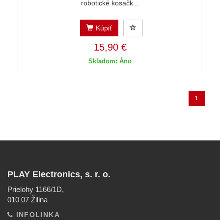
robotické kosačk...
Kúpiť
15,90 €
Skladom: Áno
1
PLAY Electronics, s. r. o.
Prielohy 1166/1D,
010 07 Žilina
INFOLINKA