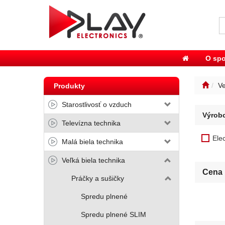
O spo
Ve
Produkty
Starostlivosť o vzduch
Výrob
Televízna technika
Elec
Malá biela technika
Veľká biela technika
Cena
Práčky a sušičky
Spredu plnené
Spredu plnené SLIM