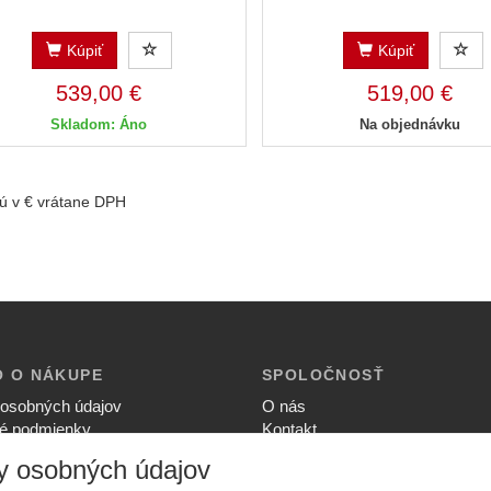
Kúpiť
Kúpiť
539,00 €
519,00 €
Skladom: Áno
Na objednávku
ú v € vrátane DPH
O O NÁKUPE
SPOLOČNOSŤ
osobných údajov
O nás
é podmienky
Kontakt
ia súkromia
Služby
y osobných údajov
upovať
Aktuality