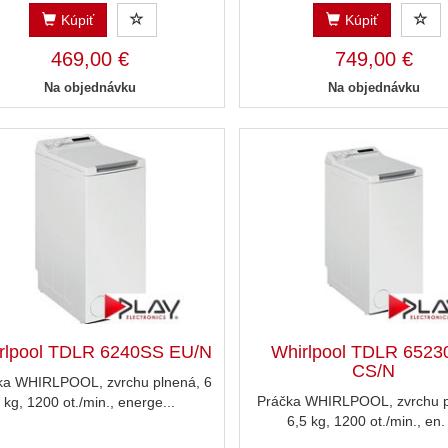
Kúpiť
Kúpiť
469,00 €
749,00 €
Na objednávku
Na objednávku
rlpool TDLR 6240SS EU/N
Whirlpool TDLR 652
CS/N
ka WHIRLPOOL, zvrchu plnená, 6
Práčka WHIRLPOOL, zvrchu p
kg, 1200 ot./min., energe...
6,5 kg, 1200 ot./min., en. 