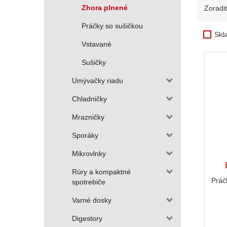
Zhora plnené
Zoradi
Práčky so sušičkou
Skl
Vstavané
Sušičky
Umývačky riadu
Chladničky
Mrazničky
Sporáky
Mikrovlnky
Rúry a kompaktné
Práč
spotrebiče
Varné dosky
Digestory