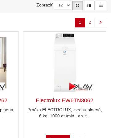
Zobraziť
1
2
262
Electrolux EW6TN3062
plnená,
Práčka ELECTROLUX, zvrchu plnená,
..
6 kg, 1000 ot./min., en. t...