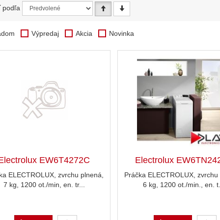
ť podľa
adom
Výpredaj
Akcia
Novinka
Electrolux EW6T4272C
Electrolux EW6TN24
ka ELECTROLUX, zvrchu plnená,
Práčka ELECTROLUX, zvrchu 
7 kg, 1200 ot./min, en. tr...
6 kg, 1200 ot./min., en. t.