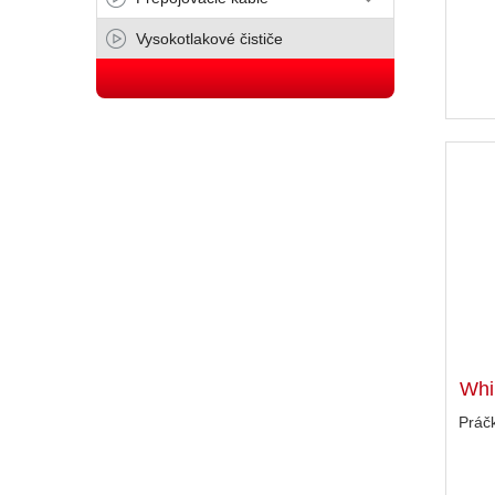
Vysokotlakové čističe
Whi
Práč