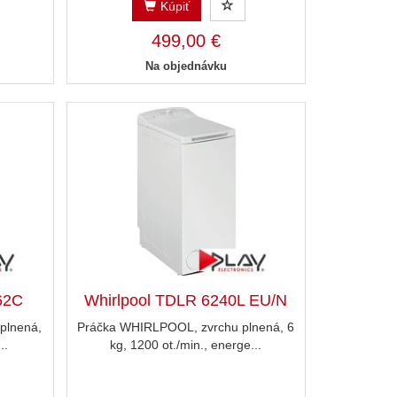
Kúpiť
499,00 €
Na objednávku
62C
Whirlpool TDLR 6240L EU/N
plnená,
Práčka WHIRLPOOL, zvrchu plnená, 6
..
kg, 1200 ot./min., energe...