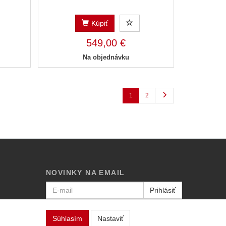
Kúpiť
549,00 €
Na objednávku
1
2
NOVINKY NA EMAIL
Prihlásiť
Viac informácií o tejto službe
Súhlasím
Nastaviť