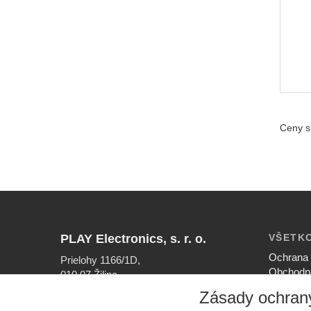
Ceny s
PLAY Electronics, s. r. o.
VŠETK
Ochrana 
Prielohy 1166/1D,
Obchodn
010 07 Žilina
Nastaven
Zásady ochran
INFOLINKA
Ako nak
041/56 40 756