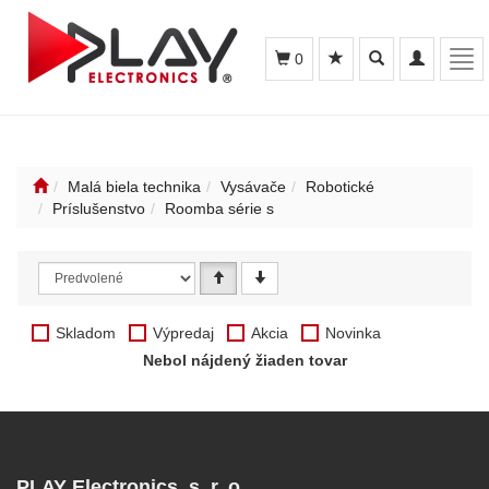
Toggle
Toggle
Tog
0
search
navigation
navi
Malá biela technika
Vysávače
Robotické
Príslušenstvo
Roomba série s
Skladom
Výpredaj
Akcia
Novinka
Nebol nájdený žiaden tovar
PLAY Electronics, s. r. o.