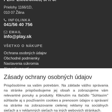
Prielohy 1166/1D,
010 07 Žilina
INFOLINKA
041/56 40 756
EMAIL
info@play.sk
VŠETKO O NÁKUPE
Ochrana osobných údajov
Obchodné podmienky
Nastavenia súkromia
Ako nakupovať
Reklamačný poriadok
Zásady ochrany osobných údajov
SPOLOČNOSŤ
Prispôsobíme sa vašim potrebám. Na základe vášho správania
O nás
na stránke prispôsobujeme jej obsah a zobrazujeme vám
Kontakt
relevantné ponuky a produkty. Kliknutím na tlačidlo "Súhlasím"
Služby
súhlasíte aj s používaním cookies a prenosom údajov o správaní
Aktuality
na stránke na zobrazovanie cielenej reklamy na sociálnych
sieťach a v reklamných sieťach na iných webových stránkach.
NOVINKY NA EMAIL