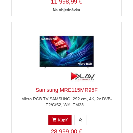
11 998,99 €
Na objednávku
Samsung MRE115MR95F
Micro RGB TV SAMSUNG, 292 cm, 4K, 2x DVB-
T2/C/S2, Wifi, TM23...
Kúpiť
28 999,00 €