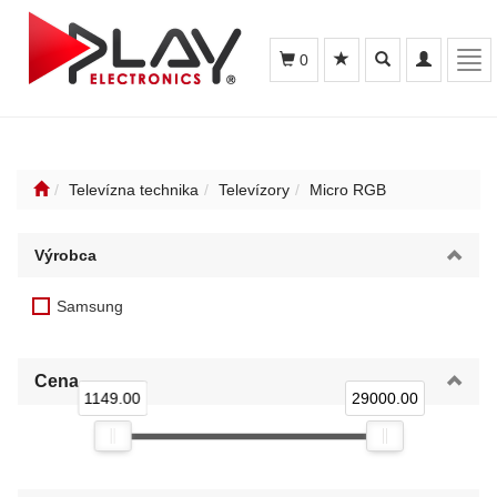
Toggle
Toggle
Tog
0
search
navigation
navi
Televízna technika
Televízory
Micro RGB
Výrobca
Samsung
Cena
1149.00
29000.00