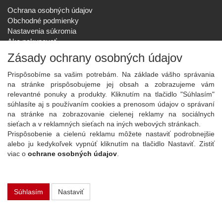
Ochrana osobných údajov
Obchodné podmienky
Nastavenia súkromia
Ako nakupovať
Reklamačný poriadok
Zásady ochrany osobných údajov
SPOLOČNOSŤ
Prispôsobíme sa vašim potrebám. Na základe vášho správania
O nás
na stránke prispôsobujeme jej obsah a zobrazujeme vám
Kontakt
relevantné ponuky a produkty. Kliknutím na tlačidlo "Súhlasím"
Služby
súhlasíte aj s používaním cookies a prenosom údajov o správaní
Aktuality
na stránke na zobrazovanie cielenej reklamy na sociálnych
sieťach a v reklamných sieťach na iných webových stránkach.
NOVINKY NA EMAIL
Prispôsobenie a cielenú reklamu môžete nastaviť podrobnejšie
Prihlásiť
alebo ju kedykoľvek vypnúť kliknutím na tlačidlo Nastaviť. Zistiť
viac o
ochrane osobných údajov
.
Viac informácií o tejto službe
Súhlasím
Nastaviť
Copyright
2026 ©
PLAY Electronics