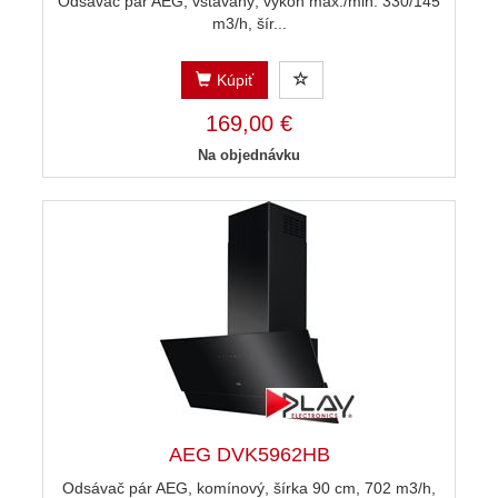
Odsávač pár AEG, vstavaný, výkon max./min. 330/145
m3/h, šír...
Kúpiť
169,00 €
Na objednávku
AEG DVK5962HB
Odsávač pár AEG, komínový, šírka 90 cm, 702 m3/h,