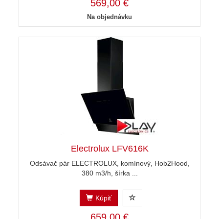
569,00 €
Na objednávku
Electrolux LFV616K
Odsávač pár ELECTROLUX, komínový, Hob2Hood,
380 m3/h, šírka ...
Kúpiť
659,00 €