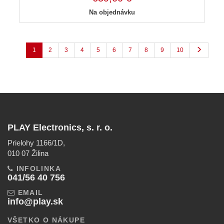
Na objednávku
1
2
3
4
5
6
7
8
9
10
PLAY Electronics, s. r. o.
Prielohy 1166/1D,
010 07 Žilina
INFOLINKA
041/56 40 756
EMAIL
info@play.sk
VŠETKO O NÁKUPE