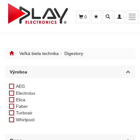
Toggle
Toggle
Tog
0
search
navigation
navi
Veľká biela technika
Digestory
Výrobca
AEG
Electrolux
Elica
Faber
Turboair
Whirlpool