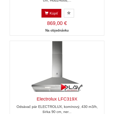
cm, Hob2Hood,...
Kúpiť
869,00 €
Na objednávku
Electrolux LFC319X
Odsávač pár ELECTROLUX, komínový, 430 m3/h,
šírka 90 cm, ner...