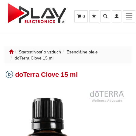
Toggle
Toggle
Tog
0
search
navigation
nav
Starostlivosť o vzduch
Esenciálne oleje
doTerra Clove 15 ml
doTerra Clove 15 ml