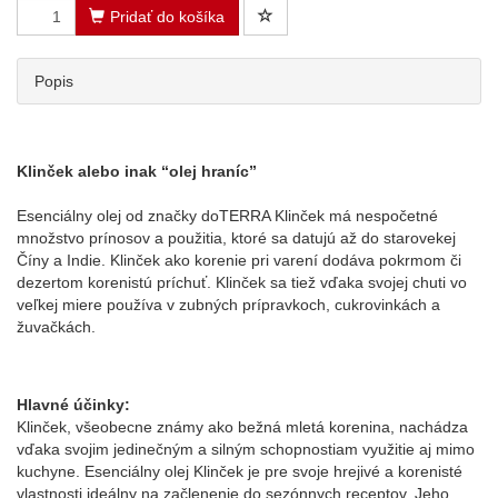
Pridať do košíka
Popis
Klinček alebo inak “olej hraníc”
Esenciálny olej od značky doTERRA Klinček má nespočetné
množstvo prínosov a použitia, ktoré sa datujú až do starovekej
Číny a Indie. Klinček ako korenie pri varení dodáva pokrmom či
dezertom korenistú príchuť. Klinček sa tiež vďaka svojej chuti vo
veľkej miere používa v zubných prípravkoch, cukrovinkách a
žuvačkách.
Hlavné účinky:
Klinček, všeobecne známy ako bežná mletá korenina, nachádza
vďaka svojim jedinečným a silným schopnostiam využitie aj mimo
kuchyne. Esenciálny olej Klinček je pre svoje hrejivé a korenisté
vlastnosti ideálny na začlenenie do sezónnych receptov. Jeho