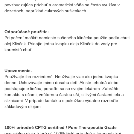
povzbudzujúca príchuť a aromatická vôňa sa často využíva v
dezertoch, napríklad cukrových sušienkach.
Odporúčané použitie:
Pri pečení maškŕt namiesto sušeného klinčeka použite podľa chuti
olej Klinček. Pridajte jednu kvapku oleja Klinček do vody pre
korenistú chuť.
Upozornenie:
Používajte iba rozriedené. Neužívajte viac ako jednu kvapku
denne. Uchovávajte mimo dosahu detí. Ak ste tehotná alebo
podstupujete liečbu, poraďte sa so svojím lekárom. Zabráňte
kontaktu s očami, vnútornou časťou uší, citlivými časťami tela a
sliznicami. V prípade kontaktu s pokožkou výdatne rozrieďte
základovým olejom.
100% prírodné CPTG certified / Pure Therapeutic Grade
esenciálne oleje, ktoré sú 100% čisté prírodné a terapeutickej