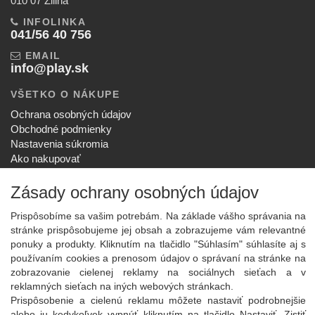
010 07 Žilina
INFOLINKA
041/56 40 756
EMAIL
info@play.sk
VŠETKO O NÁKUPE
Ochrana osobných údajov
Obchodné podmienky
Nastavenia súkromia
Ako nakupovať
Reklamačný poriadok
Zásady ochrany osobných údajov
SPOLOČNOSŤ
O nás
Prispôsobíme sa vašim potrebám. Na základe vášho správania na
Kontakt
stránke prispôsobujeme jej obsah a zobrazujeme vám relevantné
Služby
ponuky a produkty. Kliknutím na tlačidlo "Súhlasím" súhlasíte aj s
Aktuality
používaním cookies a prenosom údajov o správaní na stránke na
zobrazovanie cielenej reklamy na sociálnych sieťach a v
NOVINKY NA EMAIL
reklamných sieťach na iných webových stránkach.
Prispôsobenie a cielenú reklamu môžete nastaviť podrobnejšie
Prihlásiť
alebo ju kedykoľvek vypnúť kliknutím na tlačidlo Nastaviť. Zistiť