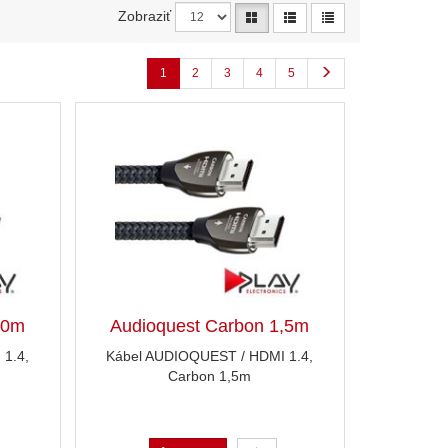
Zobraziť
1
2
3
4
5
,0m
Audioquest Carbon 1,5m
1.4,
Kábel AUDIOQUEST / HDMI 1.4,
Carbon 1,5m