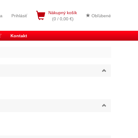
Nákupný košík
ia
Prihlásiť
Obľúbené
(0 / 0,00 €)
ť
Kontakt