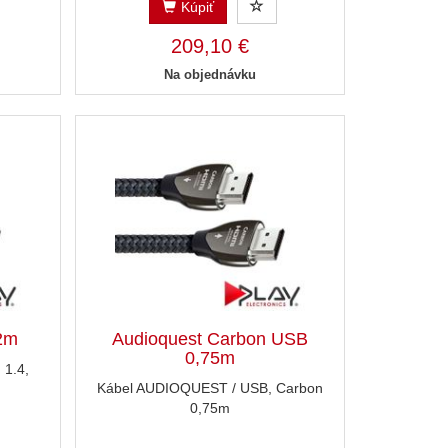
Kúpiť
209,10 €
Na objednávku
2m
Audioquest Carbon USB
0,75m
1.4,
Kábel AUDIOQUEST / USB, Carbon
0,75m