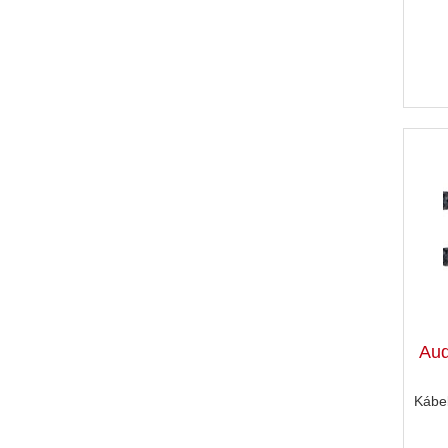
Aud
Kábe