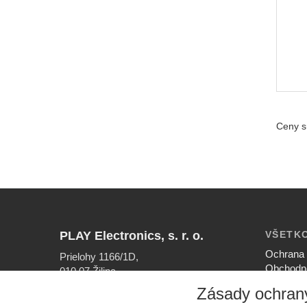
Ceny s
PLAY Electronics, s. r. o.
VŠETK
Ochrana 
Prielohy 1166/1D,
Obchodn
010 07 Žilina
Nastaven
Zásady ochran
INFOLINKA
Ako nak
041/56 40 756