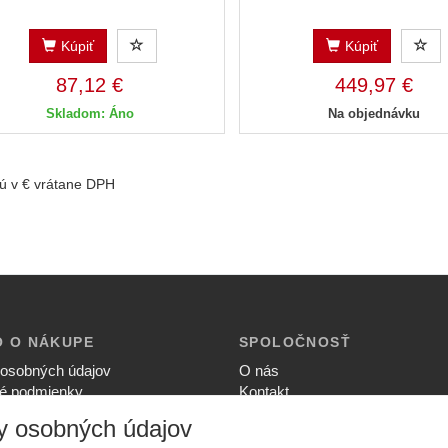
Kúpiť
Kúpiť
87,12 €
449,97 €
Skladom: Áno
Na objednávku
ú v € vrátane DPH
O O NÁKUPE
SPOLOČNOSŤ
osobných údajov
O nás
é podmienky
Kontakt
ia súkromia
Služby
y osobných údajov
upovať
Aktuality