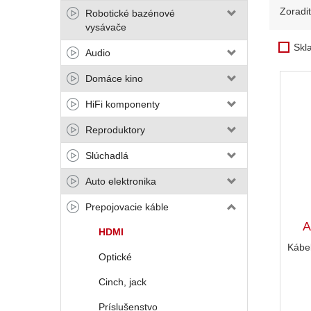
Zoradi
Robotické bazénové
vysávače
Skl
Audio
Domáce kino
HiFi komponenty
Reproduktory
Slúchadlá
Auto elektronika
Prepojovacie káble
A
HDMI
Kábe
Optické
Cinch, jack
Príslušenstvo