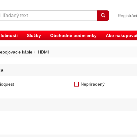
Registrác
ločnosti
Služby
Obchodné podmienky
Ako nakupova
epojovacie káble
HDMI
ca
ioquest
Nepriradený