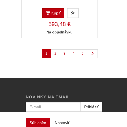
Kúpiť
593,48 €
Na objednávku
1
2
3
4
5
NOVINKY NA EMAIL
Prihlásiť
Viac informácií o tejto službe
Súhlasím
Nastaviť