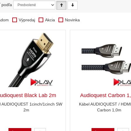
ť podľa
adom
Výpredaj
Akcia
Novinka
udioquest Black Lab 2m
Audioquest Carbon 1
l AUDIOQUEST 1cinch/1cinch SW
Kábel AUDIOQUEST / HDMI 
2m
Carbon 1,0m