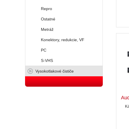
Repro
Ostatné
Metráž
Konektory, redukcie, VF
PC
S-VHS
Vysokotlakové čističe
Au
K