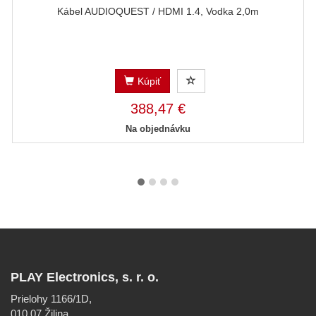
Kábel AUDIOQUEST / HDMI 1.4, Vodka 2,0m
Kúpiť
388,47 €
Na objednávku
PLAY Electronics, s. r. o.
Prielohy 1166/1D,
010 07 Žilina