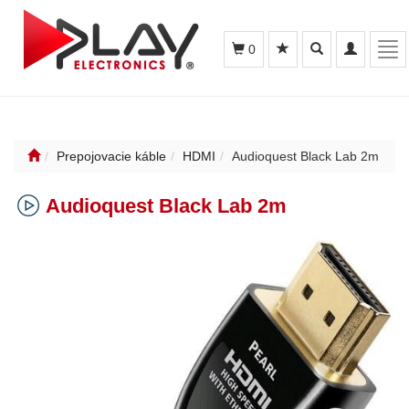
Toggle
Toggle
Tog
0
search
navigation
nav
Prepojovacie káble
HDMI
Audioquest Black Lab 2m
Audioquest Black Lab 2m