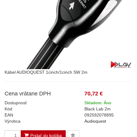
Kábel AUDIOQUEST 1cinch/1cinch SW 2m
Cena vrátane DPH
70,72 €
Dostupnosť
Skladom: Áno
Kód
Black Lab 2m
EAN
092592078895
Výrobca
Audioquest
Pridať do košíka