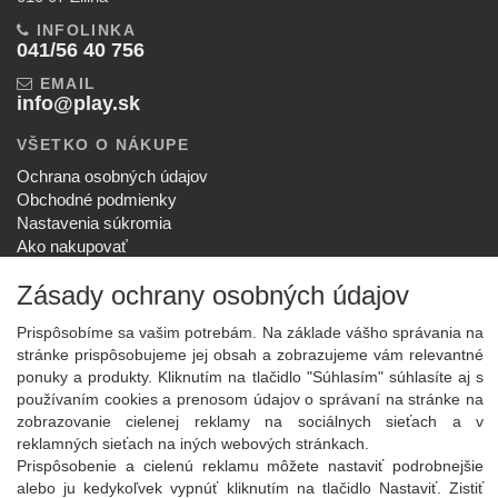
INFOLINKA
041/56 40 756
EMAIL
info@play.sk
VŠETKO O NÁKUPE
Ochrana osobných údajov
Obchodné podmienky
Nastavenia súkromia
Ako nakupovať
Reklamačný poriadok
Zásady ochrany osobných údajov
SPOLOČNOSŤ
O nás
Prispôsobíme sa vašim potrebám. Na základe vášho správania na
Kontakt
stránke prispôsobujeme jej obsah a zobrazujeme vám relevantné
ponuky a produkty. Kliknutím na tlačidlo "Súhlasím" súhlasíte aj s
Služby
používaním cookies a prenosom údajov o správaní na stránke na
Aktuality
zobrazovanie cielenej reklamy na sociálnych sieťach a v
NOVINKY NA EMAIL
reklamných sieťach na iných webových stránkach.
Prispôsobenie a cielenú reklamu môžete nastaviť podrobnejšie
Prihlásiť
alebo ju kedykoľvek vypnúť kliknutím na tlačidlo Nastaviť. Zistiť