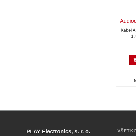
Audio
Kábel 
1.
PLAY Electronics, s. r. o.
VŠETK