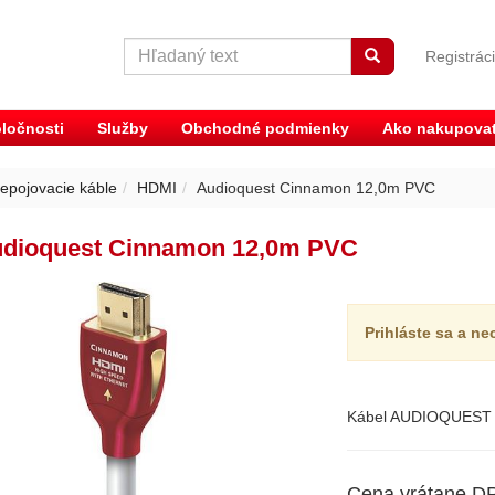
Registrác
ločnosti
Služby
Obchodné podmienky
Ako nakupova
epojovacie káble
HDMI
Audioquest Cinnamon 12,0m PVC
dioquest Cinnamon 12,0m PVC
Prihláste sa a ne
Kábel AUDIOQUEST /
Cena vrátane D