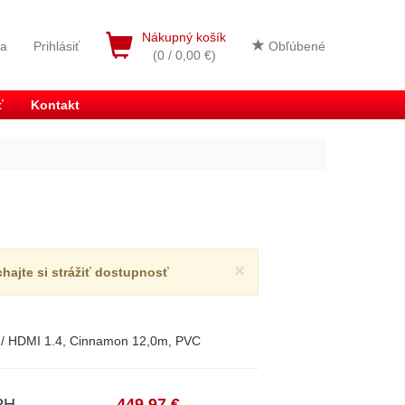
Nákupný košík
ia
Prihlásiť
Obľúbené
(0 / 0,00 €)
ť
Kontakt
×
chajte si strážiť dostupnosť
 HDMI 1.4, Cinnamon 12,0m, PVC
PH
449,97 €