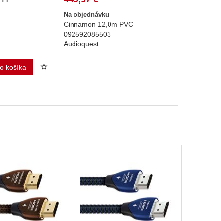
Na objednávku
Cinnamon 12,0m PVC
092592085503
Audioquest
do košíka