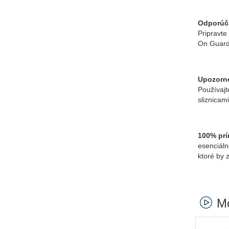
Odporúča
Pripravte
On Guard
Upozorn
Používajt
sliznicam
100% prí
esenciáln
ktoré by z
Mo