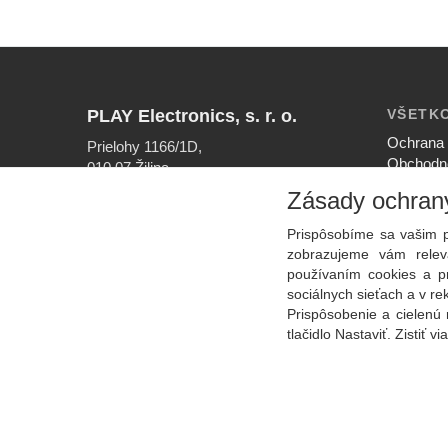
PLAY Electronics, s. r. o.
VŠETK
Ochrana 
Prielohy 1166/1D,
Obchodn
010 07 Žilina
Nastaven
Zásady ochran
INFOLINKA
Ako nak
041/56 40 756
Reklamač
Prispôsobíme sa vašim p
EMAIL
zobrazujeme vám releva
info@play.sk
používaním cookies a p
sociálnych sieťach a v r
Prispôsobenie a cielenú 
tlačidlo Nastaviť. Zistiť vi