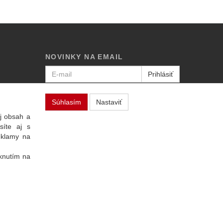
NOVINKY NA EMAIL
Prihlásiť
Viac informácií o tejto službe
Súhlasím
Nastaviť
j obsah a
síte aj s
eklamy na
iknutím na