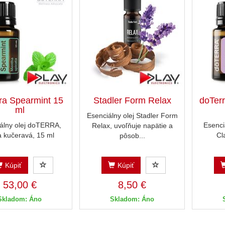
ra Spearmint 15
Stadler Form Relax
doTer
ml
Esenciálny olej Stadler Form
álny olej doTERRA,
Esenci
Relax, uvoľňuje napätie a
 kučeravá, 15 ml
Cl
pôsob...
Kúpiť
Kúpiť
53,00 €
8,50 €
Skladom: Áno
Skladom: Áno