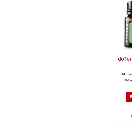
doTer
Esenci
mäta