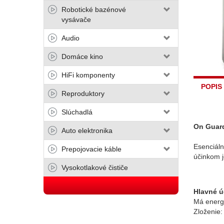
Robotické bazénové
vysávače
Audio
Domáce kino
HiFi komponenty
POPIS
Reproduktory
Slúchadlá
On Guard
Auto elektronika
Esenciál
Prepojovacie káble
účinkom 
Vysokotlakové čističe
Hlavné ú
Má energ
Zloženie: