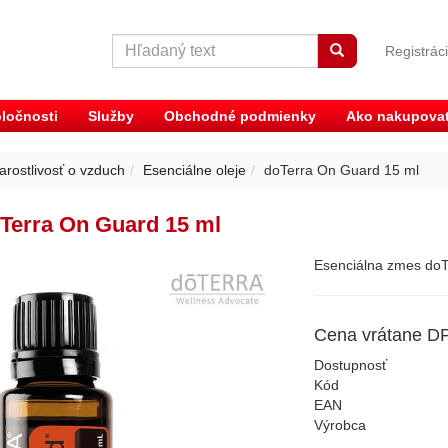
Registrác
ločnosti
Služby
Obchodné podmienky
Ako nakupova
arostlivosť o vzduch
Esenciálne oleje
doTerra On Guard 15 ml
Terra On Guard 15 ml
Esenciálna zmes do
Cena vrátane D
Dostupnosť
Kód
EAN
Výrobca