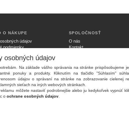
O O NÁKUPE
SPOLOČNOSŤ
osobných údajov
O nás
é podmienky
Kontakt
ia súkromia
Služby
y osobných údajov
upovať
Aktuality
ný poriadok
otrebám. Na základe vášho správania na stránke prispôsobujeme je
ntné ponuky a produkty. Kliknutím na tlačidlo "Súhlasím" súhla
renosom údajov o správaní na stránke na zobrazovanie cielenej r
eklamných sieťach na iných webových stránkach.
reklamu môžete nastaviť podrobnejšie alebo ju kedykoľvek vypnúť kl
ac o
ochrane osobných údajov
.
Copyright
2026 ©
PLAY Electronics