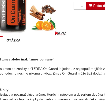
Pridať 
OTÁZKA
 zmes alebo inak “zmes ochrany”
na zmes od značky doTERRA On Guard je jednou z najpopulárnejších 
jednoducho nesmie nikomu chýbať. Zmes On Guard môže tiež dodať la
činky:
izujúcu a povznášajúcu arómu. Horúcim nápojom a dezertom dodáva hr
 Esenciálne oleje zo šupky divokého pomaranča, púčikov klinčeka, kôry š