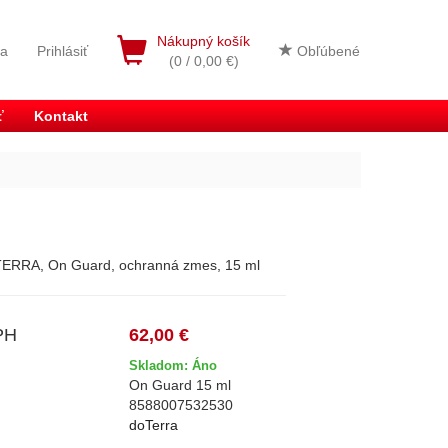
Nákupný košík
ia
Prihlásiť
Obľúbené
(0 / 0,00 €)
ť
Kontakt
TERRA, On Guard, ochranná zmes, 15 ml
PH
62,00 €
Skladom: Áno
On Guard 15 ml
8588007532530
doTerra