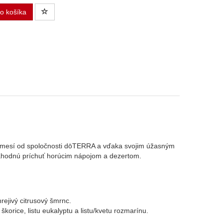
do košíka
zmesí od spoločnosti dōTERRA a vďaka svojim úžasným
hodnú príchuť horúcim nápojom a dezertom.
ejivý citrusový šmrnc.
korice, listu eukalyptu a listu/kvetu rozmarínu.