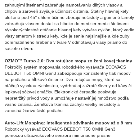
zahnutými štetinami zabraňuje namotávaniu dlhých vlasov a
chlpov a zároveň zvyšuje účinnosť čistenia. Štetiny hlavnej kefy
uložené pod 45° uhlom účinne zberajú nečistoty a gumené lamely
zabraňujú vlasom dostať sa hlboko do medzier medzi štetinami.
Vysokorýchlostné otáčanie hlavnej kefy vytvára cyklón, ktorý vedie
vlasy smerom k stredu kefy, kde je sanie najsilnejšie a kde zuby
odnímateľného hrebeňa v tvare V odmotávajú vlasy priamo do
sacieho otvoru.
OZMO™ Turbo 2.0: Dva rotujúce mopy zo ženilkovej tkaniny
Pokročilý systém mopovania robotického vysávača ECOVACS
DEEBOT T50 OMNI Gen3 zabezpečuje konzistentný tlak mopov
na podlahu a hĺbkové čistenie. Dva rotujúce mopy, ktoré sa
otáčajú vysokou rýchlosťou, vydrhnú aj zažraté škvrny od kávy či
lepkavej sójovej omáčky. Elektronické čerpadlo poskytuje
nepretržitý prívod vody a umožňuje nastaviť jej množstvo podľa
vášho želania. Ženilková tkanina zachytí všetky nečistoty a
zanechá žiarivo čistú podlahu.
Auto-Lift Mopping: Inteligentné zdvíhanie mopov až o 9 mm
Robotický vysávač ECOVACS DEEBOT T50 OMNI Gen3
pomocou ultrazvukového senzora mimoriadne presne