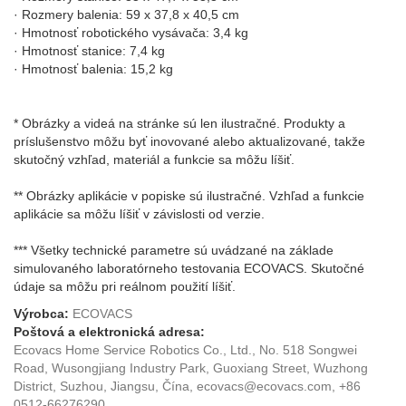
· Rozmery balenia: 59 x 37,8 x 40,5 cm
· Hmotnosť robotického vysávača: 3,4 kg
· Hmotnosť stanice: 7,4 kg
· Hmotnosť balenia: 15,2 kg
* Obrázky a videá na stránke sú len ilustračné. Produkty a
príslušenstvo môžu byť inovované alebo aktualizované, takže
skutočný vzhľad, materiál a funkcie sa môžu líšiť.
** Obrázky aplikácie v popiske sú ilustračné. Vzhľad a funkcie
aplikácie sa môžu líšiť v závislosti od verzie.
*** Všetky technické parametre sú uvádzané na základe
simulovaného laboratórneho testovania ECOVACS. Skutočné
údaje sa môžu pri reálnom použití líšiť.
Výrobca:
ECOVACS
Poštová a elektronická adresa:
Ecovacs Home Service Robotics Co., Ltd., No. 518 Songwei
Road, Wusongjiang Industry Park, Guoxiang Street, Wuzhong
District, Suzhou, Jiangsu, Čína, ecovacs@ecovacs.com, +86
0512-66276290