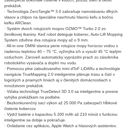
zabezpečia dokonalé čistenie v kútoch, pozdĺž stien a okolo
prekážok.
· Technológia ZeroTangle™ 3.0 zabraňuje namotávaniu dlhých
vlasov a chlpov na špeciálne navrhnutú hlavnú kefu a bočnú
kefku ARClean.
· Systém dvoch rotujúcich mopov OZMO™ Turbo 2.0 zo
ženilkovej tkaniny. Keď robot deteguje koberec, Auto-Lift Mopping
System zdvihne dva rotujúce mopy až o 9 mm.
· All-in-one OMNI stanica perie rotujúce mopy horúcou vodou s
riadenou teplotou 40 ~ 75 °C, vyžmýka ich a vysuší 45 °C teplým
vzduchom. Zároveň automaticky vyprázdni prach zo zásobníka
robotického vysávača a doplní mu vodu.
· Pomocou plne zabudovaného mini dToF LiDARu a technológie
navigácie TrueMapping 2.0 inteligentne plánuje trasu a čistí v
logických a priamych líniách aj v členitých domácnostiach s
množstvom prekážok.
· Vďaka technológii TrueDetect 3D 3.0 sa inteligentne a presne
vyhýba prekážkam na podlahe.
· Bezkonkurenčný sací výkon až 25 000 Pa zabezpečí hĺbkové
čistenie kobercov.
· Výdrž batérie s kapacitou 5 200 mAh až 210 minút s funkciou
inteligentne sa dobije a pokračuje.
· Ovládanie cez aplikáciu, Apple Watch a hlasových asistentov.