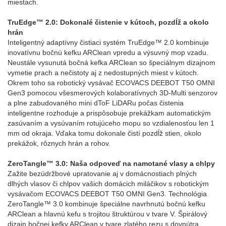
miestach.
TruEdge™ 2.0: Dokonalé čistenie v kútoch, pozdĺž a okolo
hrán
Inteligentný adaptívny čistiaci systém TruEdge™ 2.0 kombinuje
inovatívnu bočnú kefku ARClean vpredu a výsuvný mop vzadu.
Neustále vysunutá bočná kefka ARClean so špeciálnym dizajnom
vymetie prach a nečistoty aj z nedostupných miest v kútoch.
Okrem toho sa robotický vysávač ECOVACS DEEBOT T50 OMNI
Gen3 pomocou všesmerových kolaboratívnych 3D-Multi senzorov
a plne zabudovaného mini dToF LiDARu počas čistenia
inteligentne rozhoduje a prispôsobuje prekážkam automatickým
zasúvaním a vysúvaním rotujúceho mopu so vzdialenosťou len 1
mm od okraja. Vďaka tomu dokonale čistí pozdĺž stien, okolo
prekážok, rôznych hrán a rohov.
ZeroTangle™ 3.0: Naša odpoveď na namotané vlasy a chlpy
Zažite bezúdržbové upratovanie aj v domácnostiach plných
dlhých vlasov či chlpov vašich domácich miláčikov s robotickým
vysávačom ECOVACS DEEBOT T50 OMNI Gen3. Technológia
ZeroTangle™ 3.0 kombinuje špeciálne navrhnutú bočnú kefku
ARClean a hlavnú kefu s trojitou štruktúrou v tvare V. Špirálový
dizajn bočnej kefky ARClean v tvare zlatého rezu s dovnútra