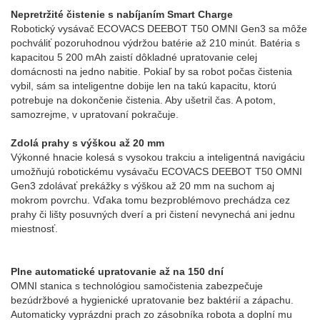
Nepretržité čistenie s nabíjaním Smart Charge
Robotický vysávač ECOVACS DEEBOT T50 OMNI Gen3 sa môže
pochváliť pozoruhodnou výdržou batérie až 210 minút. Batéria s
kapacitou 5 200 mAh zaistí dôkladné upratovanie celej
domácnosti na jedno nabitie. Pokiaľ by sa robot počas čistenia
vybil, sám sa inteligentne dobije len na takú kapacitu, ktorú
potrebuje na dokončenie čistenia. Aby ušetril čas. A potom,
samozrejme, v upratovaní pokračuje.
Zdolá prahy s výškou až 20 mm
Výkonné hnacie kolesá s vysokou trakciu a inteligentná navigáciu
umožňujú robotickému vysávaču ECOVACS DEEBOT T50 OMNI
Gen3 zdolávať prekážky s výškou až 20 mm na suchom aj
mokrom povrchu. Vďaka tomu bezproblémovo prechádza cez
prahy či lišty posuvných dverí a pri čistení nevynechá ani jednu
miestnosť.
Plne automatické upratovanie až na 150 dní
OMNI stanica s technológiou samočistenia zabezpečuje
bezúdržbové a hygienické upratovanie bez baktérií a zápachu.
Automaticky vyprázdni prach zo zásobníka robota a doplní mu