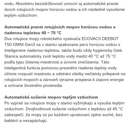
vodu. Absolútnu bezúdržbovosť umocní aj automatické pranie
dvoch rotujúcich mopov horúcou vodou a ich následné vysušenie
teplým vzduchom.
Automatické pranie rotujúcich mopov horúcou vodou s
riadenou teplotou 40 ~ 75 °C
Dva rotujúce mopy robotického vysávača ECOVACS DEEBOT
T50 OMNI Gen3 sa v stanici opakovane perú horúcou vodou s
inteligentne riadenou teplotou, takže budú vždy hygienicky čisté.
Stanica automaticky zvolí teplotu vody medzi 40 °C až 75 °C
podľa typu čistenej miestnosti a úrovne znečistenia. Táto
inteligentná funkcia pomocou presného riadenia teploty vody
účinne rozpustí mastnotu a odstráni všetky nečistoty prilepené na
rotujúcich mopoch a zároveň výrazne prispieva k úspore energie
a ochrane životného prostredia.
Automatické sušenie mopov teplým vzduchom
Po vypratí sa rotujúce mopy v stanici vyžmýkajú a vysušia teplým
vzduchom. Dvojhodinové sušenie vzduchom s teplotou až 45 °C
zabezpečí, že mopy sú po každom upratovaní úplne suché, bez
baktérií a nezapáchajú.