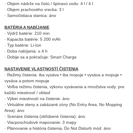
· Objem nádrže na čistú / špinavú vodu: 4 l / 4 l
· Objem prachového vrecka: 3 l
· Samočistiaca stanica: áno
BATÉRIA A NABÍJANIE
· Výdrž batérie: 210 min
· Kapacita batérie: 5 200 mAh
· Typ batérie: Li-Ion
· Doba nabíjania: ≤ 4 h
· Dobije sa a pokračuje: Smart Charge
NASTAVENIE VLASTNOSTÍ ČISTENIA
· Režimy čistenia: iba vysáva • iba mopuje • vysáva a mopuje •
vysáva a potom mopuje
· Voľba režimu čistenia, výkonu vysávania a množstva vody: pre
každú miestnosť / oblasť
· Výber miestností na čistenie: áno
· Virtuálne steny a zakázané zóny (No Entry Area, No Mopping
Area): áno
· Scenáre čistenia (obľúbené čistenia): áno
· Viacposchodové mapovanie: 3 mapy
· Plánovanie a história čistenia, Do Not Disturb mód: áno