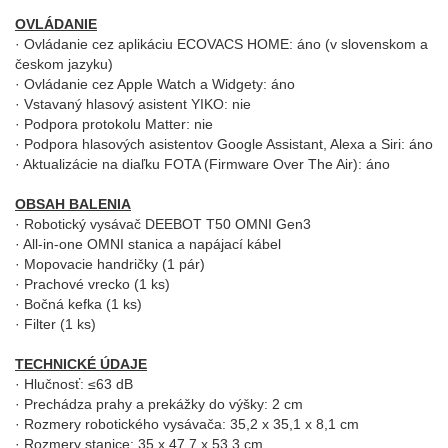
OVLÁDANIE
· Ovládanie cez aplikáciu ECOVACS HOME: áno (v slovenskom a
českom jazyku)
· Ovládanie cez Apple Watch a Widgety: áno
· Vstavaný hlasový asistent YIKO: nie
· Podpora protokolu Matter: nie
· Podpora hlasových asistentov Google Assistant, Alexa a Siri: áno
· Aktualizácie na diaľku FOTA (Firmware Over The Air): áno
OBSAH BALENIA
· Robotický vysávač DEEBOT T50 OMNI Gen3
· All-in-one OMNI stanica a napájací kábel
· Mopovacie handričky (1 pár)
· Prachové vrecko (1 ks)
· Bočná kefka (1 ks)
· Filter (1 ks)
TECHNICKÉ ÚDAJE
· Hlučnosť: ≤63 dB
· Prechádza prahy a prekážky do výšky: 2 cm
· Rozmery robotického vysávača: 35,2 x 35,1 x 8,1 cm
· Rozmery stanice: 35 x 47,7 x 53,3 cm