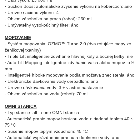
· Sací výkon: 25 000 Pa
· Suction Boost automatické zvýšenie výkonu na kobercoch: áno
· Úrovne sacieho výkonu: 4
· Objem zásobníka na prach (robot): 260 ml
· Umývateľný vysokoúčinný filter: áno
MOPOVANIE
· Systém mopovania: OZMO™ Turbo 2.0 (dva rotujúce mopy zo
ženilkovej tkaniny)
· Triple Lift inteligentné zdvíhanie hlavnej kefy a bočnej kefky: nie
· Auto-Lift Mopping inteligentné zdvíhanie valca alebo mopov: o 9
mm
· Inteligentné hlboké mopovanie podľa množstva znečistenia: áno
· Elektronické dávkovanie vody čerpadlom: áno
· Úrovne dávkovania vody: 3 + vlastné nastavenie
· Objem zásobníka na vodu (robot): 70 ml
OMNI STANICA
· Typ stanice: all-in-one OMNI stanica
· Automatické pranie mopov horúcou vodou: riadená teplota 40 ~
75 °C
· Sušenie mopov teplým vzduchom: 45 °C
· Automatické vyprázdnenie prachu a doplnenie vody: áno