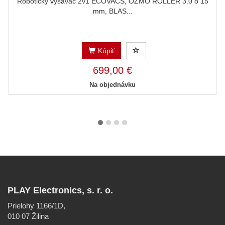
Robotický vysávač 2v1 ECOVACS, OZMO ROLLER 3.0 o 15
mm, BLAS...
Kúpiť
699,00 €
Na objednávku
PLAY Electronics, s. r. o.
Prielohy 1166/1D,
010 07 Žilina