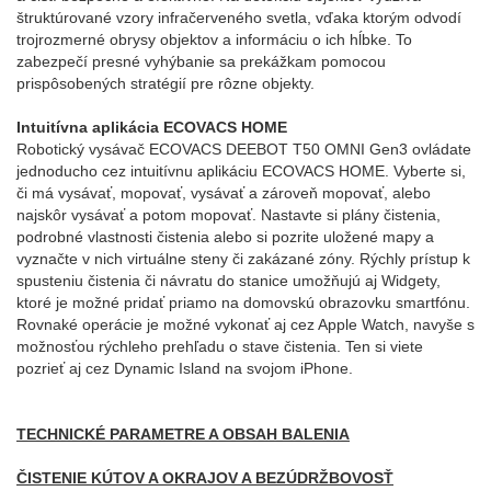
štruktúrované vzory infračerveného svetla, vďaka ktorým odvodí
trojrozmerné obrysy objektov a informáciu o ich hĺbke. To
zabezpečí presné vyhýbanie sa prekážkam pomocou
prispôsobených stratégií pre rôzne objekty.
Intuitívna aplikácia ECOVACS HOME
Robotický vysávač ECOVACS DEEBOT T50 OMNI Gen3 ovládate
jednoducho cez intuitívnu aplikáciu ECOVACS HOME. Vyberte si,
či má vysávať, mopovať, vysávať a zároveň mopovať, alebo
najskôr vysávať a potom mopovať. Nastavte si plány čistenia,
podrobné vlastnosti čistenia alebo si pozrite uložené mapy a
vyznačte v nich virtuálne steny či zakázané zóny. Rýchly prístup k
spusteniu čistenia či návratu do stanice umožňujú aj Widgety,
ktoré je možné pridať priamo na domovskú obrazovku smartfónu.
Rovnaké operácie je možné vykonať aj cez Apple Watch, navyše s
možnosťou rýchleho prehľadu o stave čistenia. Ten si viete
pozrieť aj cez Dynamic Island na svojom iPhone.
TECHNICKÉ PARAMETRE A OBSAH BALENIA
ČISTENIE KÚTOV A OKRAJOV A BEZÚDRŽBOVOSŤ