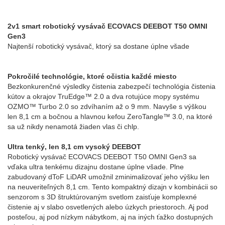
2v1 smart robotický vysávač ECOVACS DEEBOT T50 OMNI
Gen3
Najtenší robotický vysávač, ktorý sa dostane úplne všade
Pokročilé technológie, ktoré očistia každé miesto
Bezkonkurenčné výsledky čistenia zabezpečí technológia čistenia
kútov a okrajov TruEdge™ 2.0 a dva rotujúce mopy systému
OZMO™ Turbo 2.0 so zdvíhaním až o 9 mm. Navyše s výškou
len 8,1 cm a bočnou a hlavnou kefou ZeroTangle™ 3.0, na ktoré
sa už nikdy nenamotá žiaden vlas či chlp.
Ultra tenký, len 8,1 cm vysoký DEEBOT
Robotický vysávač ECOVACS DEEBOT T50 OMNI Gen3 sa
vďaka ultra tenkému dizajnu dostane úplne všade. Plne
zabudovaný dToF LiDAR umožnil zminimalizovať jeho výšku len
na neuveriteľných 8,1 cm. Tento kompaktný dizajn v kombinácii so
senzorom s 3D štruktúrovaným svetlom zaisťuje komplexné
čistenie aj v slabo osvetlených alebo úzkych priestoroch. Aj pod
posteľou, aj pod nízkym nábytkom, aj na iných ťažko dostupných