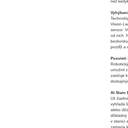
než kedy
Vyhýbani
Technológ
Vision-L
senzor. 
od nich.
bezkonkur
pozdĺž a 
Posvieti 
Robotick
umožnil z
zaisťuje 
dostupný
AI Stain 
Už žiadn
vyhľadá š
alebo džú
dôkladný 
v stanici
zameria l