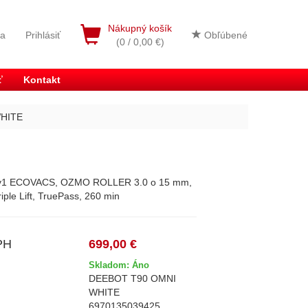
Nákupný košík
ia
Prihlásiť
Obľúbené
(0 / 0,00 €)
ť
Kontakt
HITE
 2v1 ECOVACS, OZMO ROLLER 3.0 o 15 mm,
iple Lift, TruePass, 260 min
PH
699,00 €
Skladom: Áno
DEEBOT T90 OMNI
WHITE
6970135039425