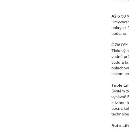
Až o 50
Umývací 
pokrytie.
podlahe.
OZMO™ R
Tlakový 
vodné prú
vodu a tá
oplachova
tlakom sm
Triple Li
Systém zd
vysávač 
zdvihne h
bočná kef
technológ
Auto-Lif