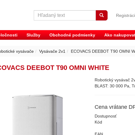
Registrác
ločnosti
Služby
Obchodné podmienky
Ako nakupova
botické vysávače
Vysávače 2v1
ECOVACS DEEBOT T90 OMNI W
COVACS DEEBOT T90 OMNI WHITE
Robotický vysávač
BLAST: 30 000 Pa, Tr
Cena vrátane D
Dostupnosť
Kód
EAN