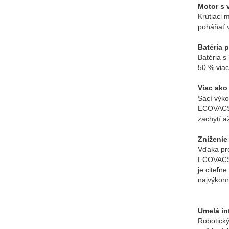
Motor s
Krútiaci
poháňať v
Batéria 
Batéria s
50 % viac
Viac ako
Sací výko
ECOVACS 
zachytí a
Zníženie
Vďaka pre
ECOVACS 
je citeľn
najvýkonn
Umelá in
Robotick