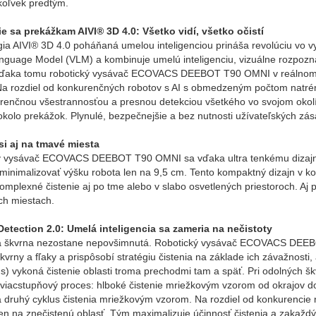
koľvek predtým.
e sa prekážkam AIVI® 3D 4.0: Všetko vidí, všetko očistí
ia AIVI® 3D 4.0 poháňaná umelou inteligenciou prináša revolúciu vo v
anguage Model (VLM) a kombinuje umelú inteligenciu, vizuálne rozp
Vďaka tomu robotický vysávač ECOVACS DEEBOT T90 OMNI v reálnom č
 Na rozdiel od konkurenčných robotov s AI s obmedzeným počtom natr
enčnou všestrannosťou a presnou detekciou všetkého vo svojom okolí. 
okolo prekážok. Plynulé, bezpečnejšie a bez nutnosti užívateľských zás
si aj na tmavé miesta
ý vysávač ECOVACS DEEBOT T90 OMNI sa vďaka ultra tenkému dizajn
minimalizovať výšku robota len na 9,5 cm. Tento kompaktný dizajn v k
komplexné čistenie aj po tme alebo v slabo osvetlených priestoroch. Aj
ch miestach.
Detection 2.0: Umelá inteligencia sa zameria na nečistoty
a škvrna nezostane nepovšimnutá. Robotický vysávač ECOVACS DEEB
kvrny a fľaky a prispôsobí stratégiu čistenia na základe ich závažnosti
s) vykoná čistenie oblasti troma prechodmi tam a späť. Pri odolných 
viacstupňový proces: hlboké čistenie mriežkovým vzorom od okrajov do
 a druhý cyklus čistenia mriežkovým vzorom. Na rozdiel od konkurencie
en na znečistenú oblasť. Tým maximalizuje účinnosť čistenia a zakaždý