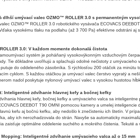
 % dlhší umývací valec OZMO™ ROLLER 3.0 s permanentným vy
valec OZMO™ ROLLER 3.0 robotického vysávača ECOVACS DEEBOT T90 O
 Vďaka vysokému tlaku na podlahu (až 3 700 Pa) efektívne odstráni aj s
OLLER 3.0: V každom momente dokonalá čistota
samoumývací systém je poháňaný vysokovýkonným vzduchovým čerpadlo
dy. Tie dôkladne uvoľňujú a splachujú odolné nečistoty z umývacieho 
 putuje do oddeleného zásobníka. S rýchlosťou 200 otáčok za minútu 
cím cyklom. S každou otáčkou je umývací valec čerstvo vypratý a nešír
erom nadol poskytuje nylonový umývací valec s vysokou hustotou hĺbk
ft: Inteligentné zdvíhanie hlavnej kefy a bočnej kefky
víhania hlavnej kefy, bočnej kefky a umývacieho valca sa inteligentne 
ECOVACS DEEBOT T90 OMNI pomocou kamery a umelej inteligencie dokáž
lavnú kefu aj bočnú kefku, aby nedošlo k znečisteniu ich štetín. V prípad
ka, aby ich nerozhadzovala do strán. Navyše sa automaticky maximalizu
ia zaisťuje optimálne oddelenie suchého a mokrého čistenia. Tekuté a 
t Mopping: Inteligentné zdvíhanie umývacieho valca až o 15 mm