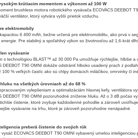
 vysokým krútiacim momentom a výkonom až 100 W
 moment brushless motora robotického vysávača ECOVACS DEEBOT T90
äčší ventilátor, ktorý vytvára vyšší prietok vzduchu.
pre elektromobily
 kapacitou 6 400 mAh, bežne určená pre elektromobilitu, ako prvá v 
 energie. Pre stabilný a spoľahlivý výkon so životnosťou až 1,6-krát dl
 len vysávanie
n s technológiou BLAST™ až 30 000 Pa umožňuje rýchlejšie, hlbšie a o
DEEBOT T90 OMNI dokáže odstrániť hlboko usadený prach z podlahový
ž 100 % veľkých častíc ako sú chlpy domácich miláčikov, omrvinky či iné
 hluku na všetkých úrovniach až do 68 %
pracovaným vylepšeniam a optimalizáciám hlavnej kefy, ventilátora vy
DEEBOT T90 OMNI pozoruhodné zníženie hluku. Až o 3 dB počas vys
e tichšie čistenie, ktoré zvyšuje každodenné pohodlie a zároveň uvoľňuj
ejšie vysávanie na trhu, ktoré je zároveň pozoruhodne nenápadné.
teligencia preberá čistenie do svojich rúk
ý vysáč ECOVACS DEEBOT T90 OMNI vybavený umelou inteligenciou prem