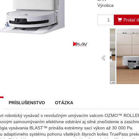
Výrobca
Pridať 
PRÍSLUŠENSTVO
OTÁZKA
art robotický vysávač s revolučným umývacím valcom OZMO™ ROLLER
kovým samoumývaním efektívne odstráni aj silné znečistenie a zaschnu
lógia vysávania BLAST™ prináša extrémny sací výkon až 30 000 Pa.
u adaptívneho systému pohonu všetkých štyroch kolies TruePass prek