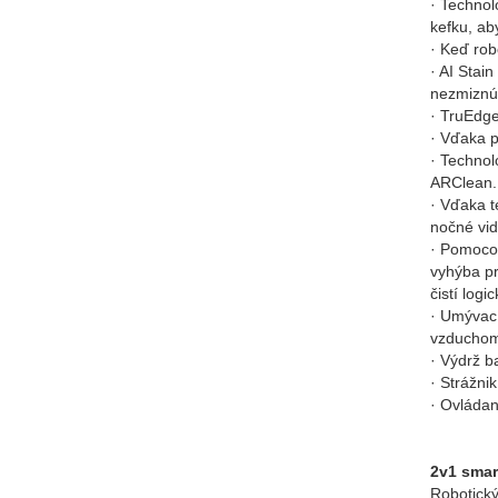
· Technol
kefku, ab
· Keď rob
· AI Stai
nezmiznú
· TruEdge
· Vďaka p
· Technol
ARClean.
· Vďaka t
nočné vid
· Pomocou
vyhýba pr
čistí logi
· Umývací
vzduchom.
· Výdrž b
· Strážni
· Ovládan
2v1 sma
Robotick