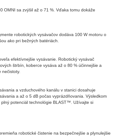
 OMNI sa zvýšil až o 71 %. Vďaka tomu dokáže
segmente robotických vysávačov dodáva 100 W motoru o
hšou ako pri bežných batériách.
veľa efektívnejšie vysávanie. Robotický vysávač
ch štrbín, koberce vysáva až o 80 % účinnejšie a
 nečistoty.
sávania a vzduchového kanálu v stanici dosahuje
ávania a až o 5 dB počas vyprázdňovania. Výsledkom
e plný potenciál technológie BLAST™. Užívajte si
ieňa robotické čistenie na bezpečnejšie a plynulejšie