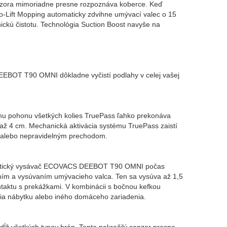
ora mimoriadne presne rozpoznáva koberce. Keď
o-Lift Mopping automaticky zdvihne umývací valec o 15
ckú čistotu. Technológia Suction Boost navyše na
EBOT T90 OMNI dôkladne vyčistí podlahy v celej vašej
pohonu všetkých kolies TruePass ľahko prekonáva
 až 4 cm. Mechanická aktivácia systému TruePass zaistí
 alebo nepravidelným prechodom.
botický vysávač ECOVACS DEEBOT T90 OMNI počas
ním a vysúvaním umývacieho valca. Ten sa vysúva až 1,5
ntaktu s prekážkami. V kombinácii s bočnou kefkou
nia nábytku alebo iného domáceho zariadenia.