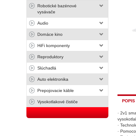
Robotické bazénové
vysávače
Audio
Domáce kino
HiFi komponenty
Reproduktory
Slúchadlá
Auto elektronika
Prepojovacie káble
POPIS
Vysokotlakové čističe
· 2v1 sm
vysokotla
· Techno
· Pomoco