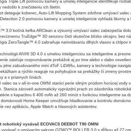
ógia Triple Lift pomocou kamery a umelej inteligencie identifikuje rozli
y nedošlo k znečisteniu ich štetín.
ot deteguje koberec, Auto-Lift Mopping System zdvihne umývací valec
n Detection 2.0 pomocou kamery a umelej inteligencie vyhľadá škvrny a 
.
™ 3.0 bočná kefka ARClean a výsuvný umývací valec zabezpečia dokona
recíznemu TruEdge™ 3D senzoru čistí skutočne blízko okrajov, bez ná
ógia ZeroTangle™ 4.0 zabraňuje namotávaniu dlhých vlasov a chlpov n
echnológii AIVI® 3D 4.0 s umelou inteligenciou sa inteligentne a pre
enie zaisťuje rozpoznávanie prekážok aj po tme alebo v slabo osvetlen
 plne zabudovaného mini dToF LiDARu, kamery a technológie navigácie
ekážkam a rýchlo reaguje na pohybujúce sa prekážky či zmeny prostre
cky a v priamych líniách.
 valec sa v all-in-one OMNI stanici perie silným prúdom horúcej vody s
 Stanica zároveň automaticky vyprázdni prach zo zásobníka robotické
atérie s kapacitou 6 400 mAh až 260 minút s funkciou inteligentne sa do
k domácnosti Home Keeper umožňuje hliadkovanie a kontrolu domácnost
ie cez aplikáciu, Apple Watch a hlasových asistentov.
rt robotický vysávač ECOVACS DEEBOT T90 OMNI
ý vysávač s umývacím valcom OZMO™ ROLLER 3.0 s dĺžkou až 27 cm