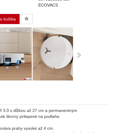
ECOVACS
do košíka
 3.0 s dĺžkou až 27 cm a permanentným
té škvrny prilepené na podlahe.
onáva prahy vysoké až 4 cm.