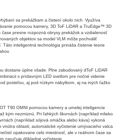
yhýbaní sa prekážkam a čistení okolo nich. Využíva
oznávanie pomocou kamery, 3D ToF LiDAR a TruEdge™ 3D
ase presne rozpozná obrysy prekážok a vzdialenosť
énovaných objektov sa model VLM môže pochváliť
Táto inteligentná technológia prináša čistenie tesne
ahov.
u dostane úplne všade. Plne zabudovaný dToF LiDAR
ombinácii s prídavným LED svetlom pre nočné videnie
 pod posteľou, aj pod nízkym nábytkom, aj na iných ťažko
OT T90 OMNI pomocou kamery a umelej inteligencie
, až kým nezmiznú. Pri ľahkých škvrnách (napríklad mlieko
škvrnách (napríklad sójová omáčka alebo káva) vykoná
 vnútra oblasti, automatické vyčistenie umývacieho valca
 nečistí opakovane celú miestnosť, ale v reálnom čase sa
m zaručuje dôkladné vyčistenie.