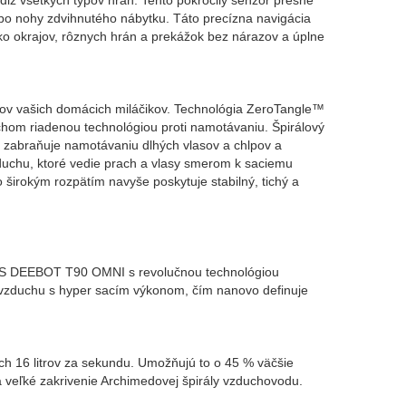
ž všetkých typov hrán. Tento pokročilý senzor presne
lebo nohy zdvihnutého nábytku. Táto precízna navigácia
o okrajov, rôznych hrán a prekážok bez nárazov a úplne
lpov vašich domácich miláčikov. Technológia ZeroTangle™
hom riadenou technológiou proti namotávaniu. Špirálový
i zabraňuje namotávaniu dlhých vlasov a chlpov a
duchu, ktoré vedie prach a vlasy smerom k saciemu
 širokým rozpätím navyše poskytuje stabilný, tichý a
CS DEEBOT T90 OMNI s revolučnou technológiou
 vzduchu s hyper sacím výkonom, čím nanovo definuje
ch 16 litrov za sekundu. Umožňujú to o 45 % väčšie
a veľké zakrivenie Archimedovej špirály vzduchovodu.