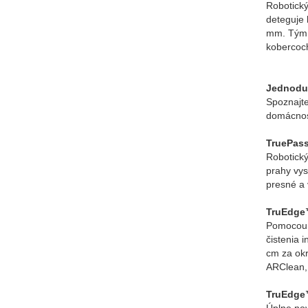
Robotick
deteguje 
mm. Tým o
kobercoch
Jednoduc
Spoznajt
domácnost
TruePass
Robotick
prahy vys
presné a
TruEdge™
Pomocou 
čistenia 
cm za okr
ARClean, 
TruEdge™