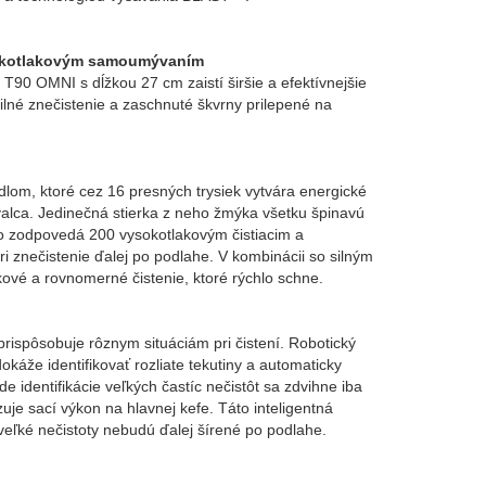
sokotlakovým samoumývaním
MNI s dĺžkou 27 cm zaistí širšie a efektívnejšie
ilné znečistenie a zaschnuté škvrny prilepené na
m, ktoré cez 16 presných trysiek vytvára energické
valca. Jedinečná stierka z neho žmýka všetku špinavú
to zodpovedá 200 vysokotlakovým čistiacim a
i znečistenie ďalej po podlahe. V kombinácii so silným
ové a rovnomerné čistenie, ktoré rýchlo schne.
prispôsobuje rôznym situáciám pri čistení. Robotický
e identifikovať rozliate tekutiny a automaticky
e identifikácie veľkých častíc nečistôt sa zdvihne iba
je sací výkon na hlavnej kefe. Táto inteligentná
veľké nečistoty nebudú ďalej šírené po podlahe.