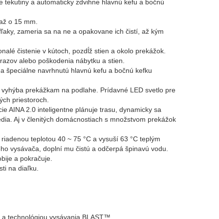
ate tekutiny a automaticky zdvihne hlavnú kefu a bočnú
 až o 15 mm.
fľaky, zameria sa na ne a opakovane ich čistí, až kým
lé čistenie v kútoch, pozdĺž stien a okolo prekážok.
razov alebo poškodenia nábytku a stien.
a špeciálne navrhnutú hlavnú kefu a bočnú kefku
sne vyhýba prekážkam na podlahe. Prídavné LED svetlo pre
ých priestoroch.
 AINA 2.0 inteligentne plánuje trasu, dynamicky sa
dia. Aj v členitých domácnostiach s množstvom prekážok
 riadenou teplotou 40 ~ 75 °C a vysuší 63 °C teplým
ho vysávača, doplní mu čistú a odčerpá špinavú vodu.
bije a pokračuje.
i na diaľku.
 a technológiou vysávania BLAST™.