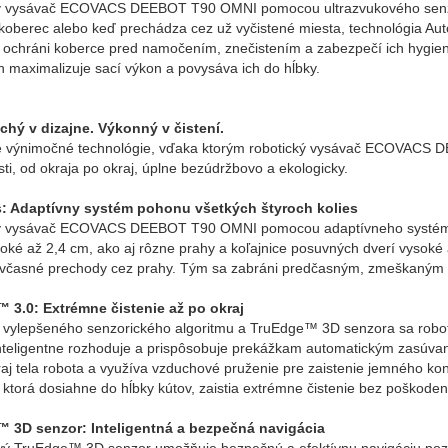
ý vysávač ECOVACS DEEBOT T90 OMNI pomocou ultrazvukového senz
koberec alebo keď prechádza cez už vyčistené miesta, technológia Aut
chráni koberce pred namočením, znečistením a zabezpečí ich hygieni
 maximalizuje sací výkon a povysáva ich do hĺbky.
hý v dizajne. Výkonný v čistení.
e výnimočné technológie, vďaka ktorým robotický vysávač ECOVACS DE
i, od okraja po okraj, úplne bezúdržbovo a ekologicky.
: Adaptívny systém pohonu všetkých štyroch kolies
ý vysávač ECOVACS DEEBOT T90 OMNI pomocou adaptívneho systému 
oké až 2,4 cm, ako aj rôzne prahy a koľajnice posuvných dverí vysoké
 včasné prechody cez prahy. Tým sa zabráni predčasným, zmeškaným
 3.0: Extrémne čistenie až po okraj
vylepšeného senzorického algoritmu a TruEdge™ 3D senzora sa ro
inteligentne rozhoduje a prispôsobuje prekážkam automatickým zasúva
aj tela robota a využíva vzduchové pruženie pre zaistenie jemného ko
ktorá dosiahne do hĺbky kútov, zaistia extrémne čistenie bez poškode
 3D senzor: Inteligentná a bezpečná navigácia