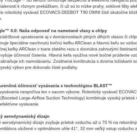
ý TruEdge™ 3D senzor umožňuje bezpečnú a efektívnu navigáciu pozdĺ
ialenosti k rôznym prekážkam, či už sú to nízke prahy, soklové lišty a
 že robotický vysávač ECOVACS DEEBOT T90 OMNI čistí skutočne blízk
o.
le™ 4.0: Naša odpoveď na namotané vlasy a chlpy
zúdržbové upratovanie aj v domácnostiach plných dlhých vlasov či ch
nuje špeciálne navrhnutú bočnú kefku ARClean a hlavnú kefu so vzduc
čnej kefky ARClean v tvare zlatého rezu s dovnútra zahnutými štetinam
vyšuje účinnosť čistenia. Hlavná kefa využíva nové bočné prúdenie vz
zabraňuje ich namotávaniu. Zosilnená konštrukcia s dvoma ložiskami so
ysoký výkon pre dokonalo čisté podlahy.
urenčná účinnosť vysávania s technológiou BLAST™
 vysávania nespočíva len v sacom výkone. Robotický vysávač ECOVA
Boosted Large-Airflow Suction Technology) kombinuje vysoký prietok
efektívne vysávanie.
ý aerodynamický dizajn
 aerodynamický dizajn zvyšuje prietok vzduchu až o 70 % na rekordný
entilátora uložené v optimálnom uhle 41°, 32 mm veľký vstup vzduchu 