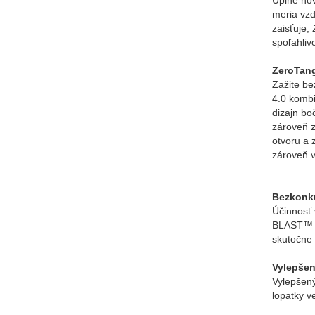
Úplne nov
meria vzd
zaisťuje,
spoľahliv
ZeroTang
Zažite be
4.0 kombi
dizajn bo
zároveň z
otvoru a 
zároveň v
Bezkonk
Účinnosť
BLAST™ (
skutočne 
Vylepšen
Vylepšený
lopatky v