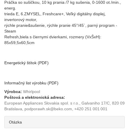
Práčka so sušičkou, 10 kg prania /7 kg sušenia, 0-1600 ot./min.,
energ.
trieda E, 6.ZMYSEL, Freshcare+, Veľký digitálny displej,
invertorový motor,
rýchle pranie&sušenie, rýchle pranie 45°/45´, parný program -
Steam
Refresh,biela s čiernymi dvierkami, rozmery (VxŠxH):
85x59,5x60,5cm
Energetický štítok (PDF)
Informačný list výrobku (PDF)
Výrobca:
Whirlpool
Poštová a elektronická adresa:
European Appliances Slovakia spol. s r.o., Galvaniho 17/C, 820 09
Bratislava, podporawh.sk@beko.com, +420 251 001 001
Otázka