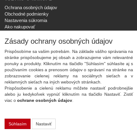
Ochrana osobných údajov
Obchodné podmienky
Nastavenia súkromia
Ako nakupovať
Reklamačný poriadok
Zásady ochrany osobných údajov
SPOLOČNOSŤ
O nás
Prispôsobíme sa vašim potrebám. Na základe vášho správania na
Kontakt
stránke prispôsobujeme jej obsah a zobrazujeme vám relevantné
Služby
ponuky a produkty. Kliknutím na tlačidlo "Súhlasím" súhlasíte aj s
Aktuality
používaním cookies a prenosom údajov o správaní na stránke na
zobrazovanie cielenej reklamy na sociálnych sieťach a v
NOVINKY NA EMAIL
reklamných sieťach na iných webových stránkach.
Prispôsobenie a cielenú reklamu môžete nastaviť podrobnejšie
Prihlásiť
alebo ju kedykoľvek vypnúť kliknutím na tlačidlo Nastaviť. Zistiť
Viac informácií o tejto službe
viac o
ochrane osobných údajov
.
Copyright
2026 ©
PLAY Electronics
Súhlasím
Nastaviť