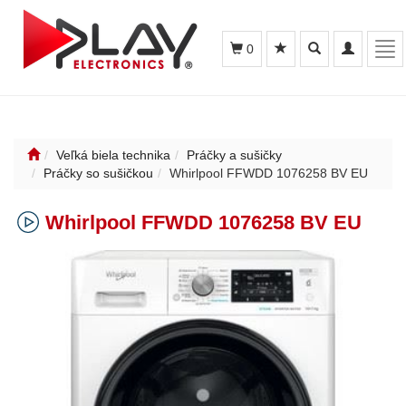
Toggle
Toggle
Tog
0
search
navigation
nav
Veľká biela technika
Práčky a sušičky
Práčky so sušičkou
Whirlpool FFWDD 1076258 BV EU
Whirlpool FFWDD 1076258 BV EU