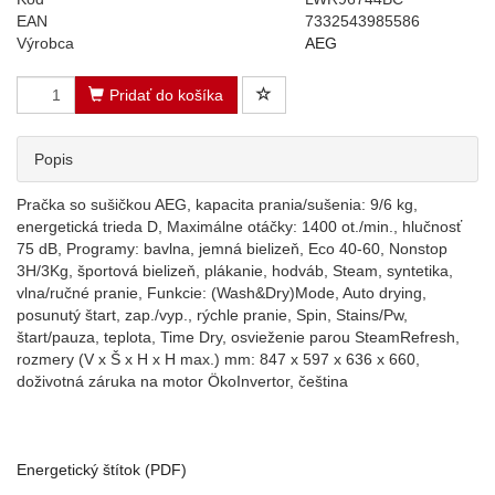
EAN
7332543985586
Výrobca
AEG
Pridať do košíka
Popis
Pračka so sušičkou AEG, kapacita prania/sušenia: 9/6 kg,
energetická trieda D, Maximálne otáčky: 1400 ot./min., hlučnosť
75 dB, Programy: bavlna, jemná bielizeň, Eco 40-60, Nonstop
3H/3Kg, športová bielizeň, plákanie, hodváb, Steam, syntetika,
vlna/ručné pranie, Funkcie: (Wash&Dry)Mode, Auto drying,
posunutý štart, zap./vyp., rýchle pranie, Spin, Stains/Pw,
štart/pauza, teplota, Time Dry, osvieženie parou SteamRefresh,
rozmery (V x Š x H x H max.) mm: 847 x 597 x 636 x 660,
doživotná záruka na motor ÖkoInvertor, čeština
Energetický štítok (PDF)