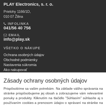
PLAY Electronics, s. r. o.
Prielohy 1166/1D,
010 07 Žilina
INFOLINKA
041/56 40 756
EMAIL
info@play.sk
VŠETKO O NÁKUPE
Ochrana osobných údajov
Obchodné podmienky
Nastavenia súkromia
Ako nakupovať
Reklamačný poriadok
Zásady ochrany osobných údajov
SPOLOČNOSŤ
O nás
Prispôsobíme sa vašim potrebám. Na základe vášho správania na
Kontakt
stránke prispôsobujeme jej obsah a zobrazujeme vám relevantné
Služby
ponuky a produkty. Kliknutím na tlačidlo "Súhlasím" súhlasíte aj s
používaním cookies a prenosom údajov o správaní na stránke na
Aktuality