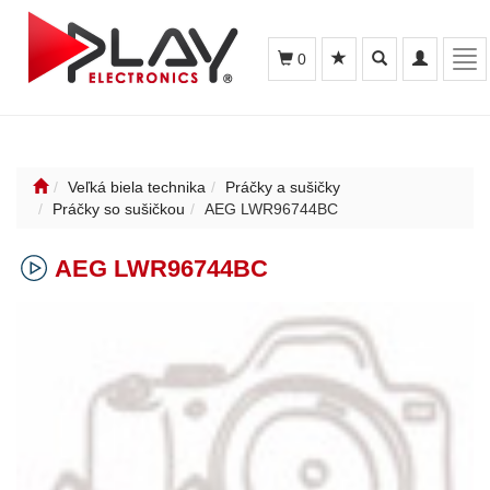
Toggle
Toggle
Tog
0
search
navigation
nav
Veľká biela technika
Práčky a sušičky
Práčky so sušičkou
AEG LWR96744BC
AEG LWR96744BC