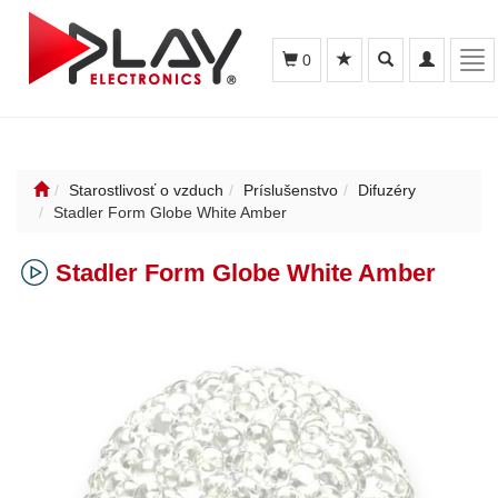
Toggle
Toggle
Tog
0
search
navigation
nav
Starostlivosť o vzduch
Príslušenstvo
Difuzéry
Stadler Form Globe White Amber
Stadler Form Globe White Amber