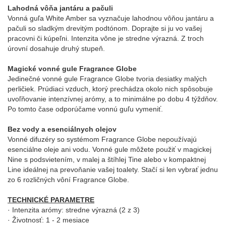
Lahodná vôňa jantáru a pačuli
Vonná guľa White Amber sa vyznačuje lahodnou vôňou jantáru a
pačuli so sladkým drevitým podtónom. Doprajte si ju vo vašej
pracovni či kúpeľni. Intenzita vône je stredne výrazná. Z troch
úrovní dosahuje druhý stupeň.
Magické vonné gule Fragrance Globe
Jedinečné vonné gule Fragrance Globe tvoria desiatky malých
perličiek. Prúdiaci vzduch, ktorý prechádza okolo nich spôsobuje
uvoľňovanie intenzívnej arómy, a to minimálne po dobu 4 týždňov.
Po tomto čase odporúčame vonnú guľu vymeniť.
Bez vody a esenciálnych olejov
Vonné difuzéry so systémom Fragrance Globe nepoužívajú
esenciálne oleje ani vodu. Vonné gule môžete použiť v magickej
Nine s podsvietením, v malej a štíhlej Tine alebo v kompaktnej
Line ideálnej na prevoňanie vašej toalety. Stačí si len vybrať jednu
zo 6 rozličných vôní Fragrance Globe.
TECHNICKÉ PARAMETRE
· Intenzita arómy: stredne výrazná (2 z 3)
· Životnosť: 1 - 2 mesiace