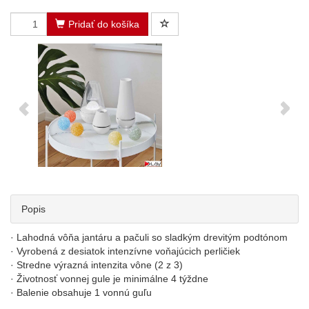
Pridať do košíka
Popis
· Lahodná vôňa jantáru a pačuli so sladkým drevitým podtónom
· Vyrobená z desiatok intenzívne voňajúcich perličiek
· Stredne výrazná intenzita vône (2 z 3)
· Životnosť vonnej gule je minimálne 4 týždne
· Balenie obsahuje 1 vonnú guľu