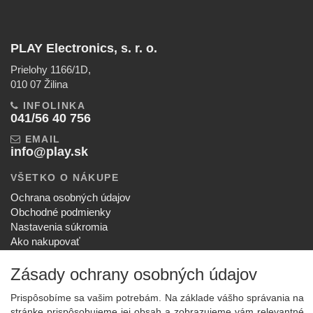
PLAY Electronics, s. r. o.
Prielohy 1166/1D,
010 07 Žilina
INFOLINKA
041/56 40 756
EMAIL
info@play.sk
VŠETKO O NÁKUPE
Ochrana osobných údajov
Obchodné podmienky
Nastavenia súkromia
Ako nakupovať
Reklamačný poriadok
Zásady ochrany osobných údajov
SPOLOČNOSŤ
O nás
Prispôsobíme sa vašim potrebám. Na základe vášho správania na
Kontakt
stránke prispôsobujeme jej obsah a zobrazujeme vám relevantné