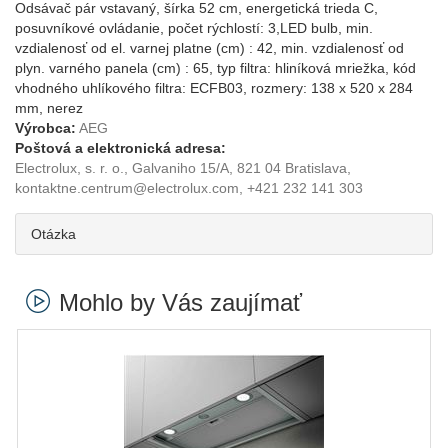
Odsávač pár vstavaný, šírka 52 cm, energetická trieda C,
posuvníkové ovládanie, počet rýchlostí: 3,LED bulb, min.
vzdialenosť od el. varnej platne (cm) : 42, min. vzdialenosť od
plyn. varného panela (cm) : 65, typ filtra: hliníková mriežka, kód
vhodného uhlíkového filtra: ECFB03, rozmery: 138 x 520 x 284
mm, nerez
Výrobca:
AEG
Poštová a elektronická adresa:
Electrolux, s. r. o., Galvaniho 15/A, 821 04 Bratislava,
kontaktne.centrum@electrolux.com, +421 232 141 303
Otázka
Mohlo by Vás zaujímať