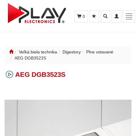
Toggle
Toggle
Tog
0
search
navigation
nav
Veľká biela technika
Digestory
Plne vstavané
AEG DGB3523S
AEG DGB3523S