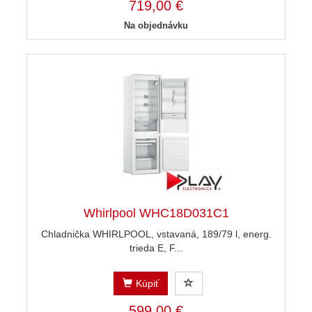
719,00 €
Na objednávku
Whirlpool WHC18D031C1
Chladnička WHIRLPOOL, vstavaná, 189/79 l, energ.
trieda E, F...
Kúpiť
599,00 €