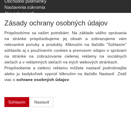
Obchodné podmienky
Nastavenia súkromia
Ako nakupovať
Reklamačný poriadok
Zásady ochrany osobných údajov
SPOLOČNOSŤ
Prispôsobíme sa vašim potrebám. Na základe vášho správania
O nás
na stránke prispôsobujeme jej obsah a zobrazujeme vám
Kontakt
relevantné ponuky a produkty. Kliknutím na tlačidlo "Súhlasím"
Služby
súhlasíte aj s používaním cookies a prenosom údajov o správaní
Aktuality
na stránke na zobrazovanie cielenej reklamy na sociálnych
sieťach a v reklamných sieťach na iných webových stránkach.
NOVINKY NA EMAIL
Prispôsobenie a cielenú reklamu môžete nastaviť podrobnejšie
Prihlásiť
alebo ju kedykoľvek vypnúť kliknutím na tlačidlo Nastaviť. Zistiť
viac o
ochrane osobných údajov
.
Viac informácií o tejto službe
Súhlasím
Nastaviť
Copyright
2026 ©
PLAY Electronics