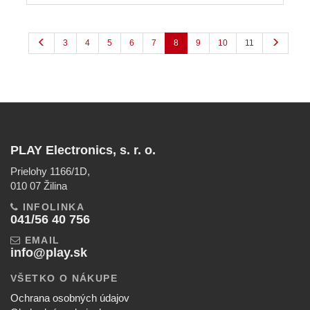
3
4
5
6
7
8
9
10
11
PLAY Electronics, s. r. o.
Prielohy 1166/1D,
010 07 Žilina
INFOLINKA
041/56 40 756
EMAIL
info@play.sk
VŠETKO O NÁKUPE
Ochrana osobných údajov