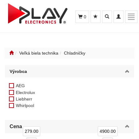
Toggle
Toggle
Tog
0
search
navigation
navi
Veľká biela technika
Chladničky
Výrobca
AEG
Electrolux
Liebherr
Whirlpool
Cena
279.00
4900.00