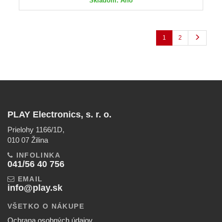
Skladom: Áno
1
2
PLAY Electronics, s. r. o.
Prielohy 1166/1D,
010 07 Žilina
INFOLINKA
041/56 40 756
EMAIL
info@play.sk
VŠETKO O NÁKUPE
Ochrana osobných údajov