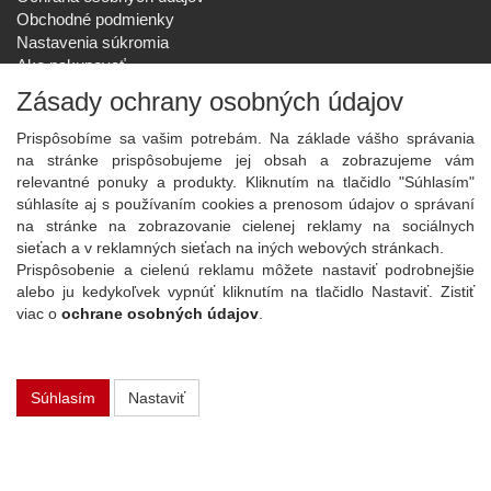
Obchodné podmienky
Nastavenia súkromia
Ako nakupovať
Reklamačný poriadok
Zásady ochrany osobných údajov
SPOLOČNOSŤ
Prispôsobíme sa vašim potrebám. Na základe vášho správania
O nás
na stránke prispôsobujeme jej obsah a zobrazujeme vám
Kontakt
relevantné ponuky a produkty. Kliknutím na tlačidlo "Súhlasím"
Služby
súhlasíte aj s používaním cookies a prenosom údajov o správaní
Aktuality
na stránke na zobrazovanie cielenej reklamy na sociálnych
sieťach a v reklamných sieťach na iných webových stránkach.
NOVINKY NA EMAIL
Prispôsobenie a cielenú reklamu môžete nastaviť podrobnejšie
Prihlásiť
alebo ju kedykoľvek vypnúť kliknutím na tlačidlo Nastaviť. Zistiť
viac o
ochrane osobných údajov
.
Viac informácií o tejto službe
Súhlasím
Nastaviť
Copyright
2026 ©
PLAY Electronics