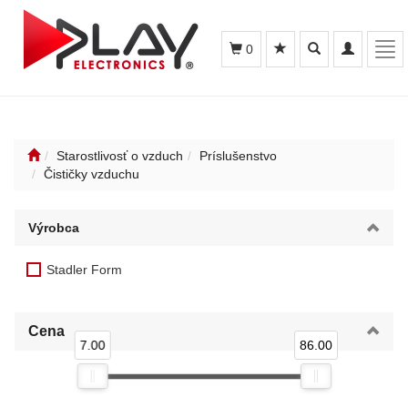
Toggle
Toggle
Tog
0
search
navigation
navi
Starostlivosť o vzduch
Príslušenstvo
Čističky vzduchu
Výrobca
Stadler Form
Cena
7.00
86.00