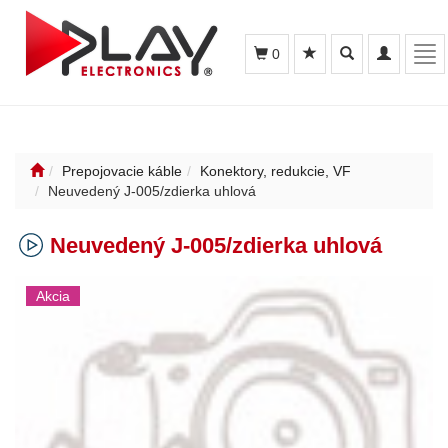
Toggle
Toggle
Tog
0
search
navigation
nav
Prepojovacie káble
Konektory, redukcie, VF
Neuvedený J-005/zdierka uhlová
Neuvedený J-005/zdierka uhlová
Akcia