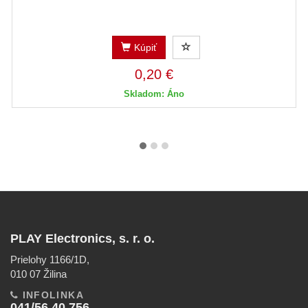
Kúpiť
0,20 €
Skladom: Áno
PLAY Electronics, s. r. o.
Prielohy 1166/1D,
010 07 Žilina
INFOLINKA
041/56 40 756