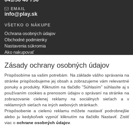
EMAIL
info@play.sk
VŠETKO O NÁKUPE
Ochrana osobných údajov
Obchodné podmienky
Nastavenia súkromia
Ako nakupovať
Reklamačný poriadok
Zásady ochrany osobných údajov
SPOLOČNOSŤ
O nás
Prispôsobíme sa vašim potrebám. Na základe vášho správania na
stránke prispôsobujeme jej obsah a zobrazujeme vám relevantné
Kontakt
ponuky a produkty. Kliknutím na tlačidlo "Súhlasím" súhlasíte aj s
Služby
používaním cookies a prenosom údajov o správaní na stránke na
Aktuality
zobrazovanie cielenej reklamy na sociálnych sieťach a v
NOVINKY NA EMAIL
reklamných sieťach na iných webových stránkach.
Prispôsobenie a cielenú reklamu môžete nastaviť podrobnejšie
Prihlásiť
alebo ju kedykoľvek vypnúť kliknutím na tlačidlo Nastaviť. Zistiť
Viac informácií o tejto službe
viac o
ochrane osobných údajov
.