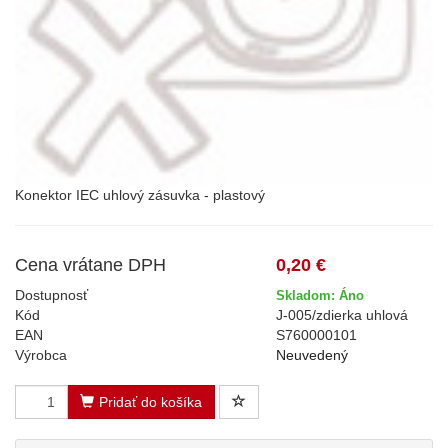
Konektor IEC uhlový zásuvka - plastový
Cena vrátane DPH
0,20 €
Dostupnosť
Skladom: Áno
Kód
J-005/zdierka uhlová
EAN
S760000101
Výrobca
Neuvedený
Pridať do košíka