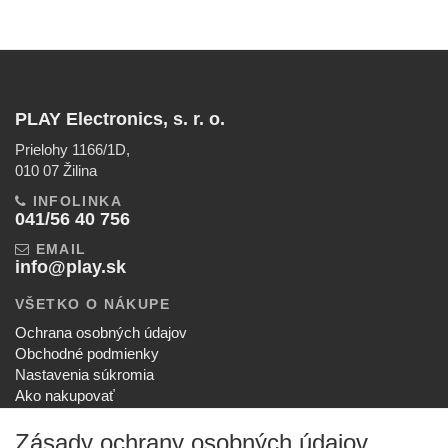
PLAY Electronics, s. r. o.
Prielohy 1166/1D,
010 07 Žilina
INFOLINKA
041/56 40 756
EMAIL
info@play.sk
VŠETKO O NÁKUPE
Ochrana osobných údajov
Obchodné podmienky
Nastavenia súkromia
Ako nakupovať
Reklamačný poriadok
Zásady ochrany osobných údajov
SPOLOČNOSŤ