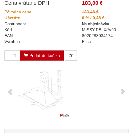
Cena vrátane DPH
183,00 €
Pôvodná cena
183,48 €
Ušetríte
0 % / 0,48 €
Dostupnosť
Na objednávku
Kód
MISSY PB IX/A/90
EAN
8020283034174
Výrobca
Elica
Pridať do košíka