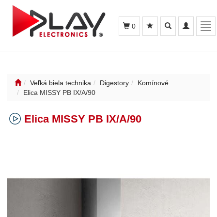
Toggle
Toggle
Tog
0
search
navigation
nav
Veľká biela technika
Digestory
Komínové
Elica MISSY PB IX/A/90
Elica MISSY PB IX/A/90