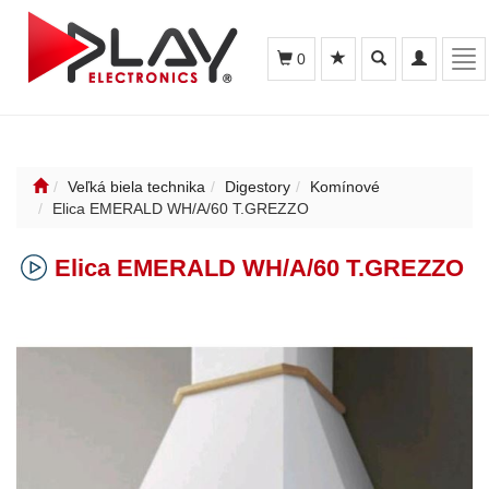
Toggle
Toggle
Tog
0
search
navigation
nav
Veľká biela technika
Digestory
Komínové
Elica EMERALD WH/A/60 T.GREZZO
Elica EMERALD WH/A/60 T.GREZZO