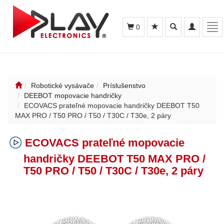
Toggle
Toggle
Tog
0
search
navigation
nav
Robotické vysávače
Príslušenstvo
DEEBOT mopovacie handričky
ECOVACS prateľné mopovacie handričky DEEBOT T50
MAX PRO / T50 PRO / T50 / T30C / T30e, 2 páry
ECOVACS prateľné mopovacie
handričky DEEBOT T50 MAX PRO /
T50 PRO / T50 / T30C / T30e, 2 páry