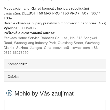
Mopovacie handričky sú kompatibilné iba s robotickými
vysávačmi: DEEBOT T50 MAX PRO / T50 PRO / T50 / T30C /
T30e
Balenie obsahuje: 2 páry prateľných mopovacích handričiek (4 ks)
Výrobca:
ECOVACS
Poštová a elektronická adresa:
Ecovacs Home Service Robotics Co., Ltd., No. 518 Songwei
Road, Wusongjiang Industry Park, Guoxiang Street, Wuzhong
District, Suzhou, Jiangsu, Čína, ecovacs@ecovacs.com, +86
0512-66276290
Kompatibilita
Otázka
Mohlo by Vás zaujímať