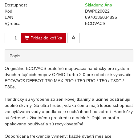
Dostupnosť
Skladom: Áno
Kód
DWP020022
EAN
6970135034895
Výrobca
ECOVACS
Pridať do košíka
Popis
Originálne ECOVACS prateľné mopovacie handričky pre systém
dvoch rotujúcich mopov OZMO Turbo 2.0 pre robotické vysávače
ECOVACS DEEBOT T50 MAX PRO / T50 PRO / T50 / T30C /
T30e.
Handričky sú vyrobené zo ženilkovej tkaniny a účinne odstraňujú
odolné škvrny. Sú ultra hrubé, vďaka čomu majú lepšiu schopnosť
zachytávania vody a podlaha je suchá ihneď po zotretí. Handričky
sú šetrené k životnému prostrediu a odolné. Dajú sa prať a
opakovane používať a sú recyklovateľné.
Odporúčaná frekvencia výmeny: každé dva/tri mesiace