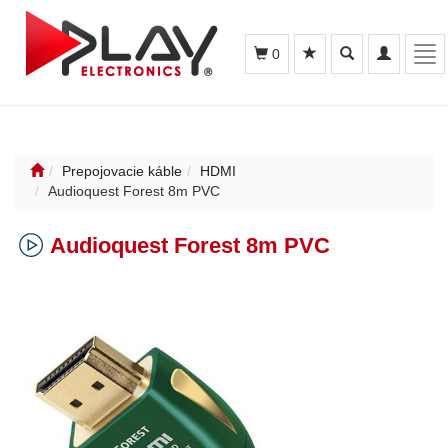
Toggle
Toggle
Tog
0
search
navigation
nav
Prepojovacie káble
HDMI
Audioquest Forest 8m PVC
Audioquest Forest 8m PVC