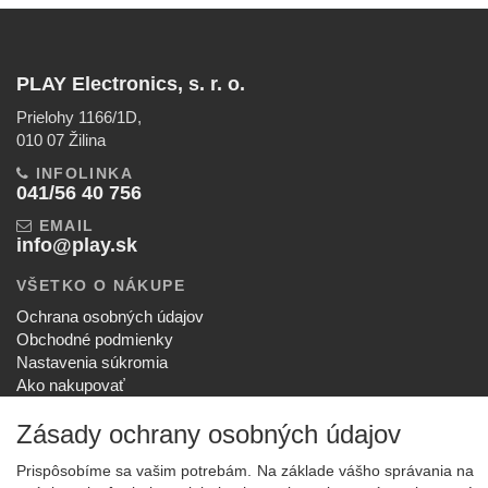
PLAY Electronics, s. r. o.
Prielohy 1166/1D,
010 07 Žilina
INFOLINKA
041/56 40 756
EMAIL
info@play.sk
VŠETKO O NÁKUPE
Ochrana osobných údajov
Obchodné podmienky
Nastavenia súkromia
Ako nakupovať
Reklamačný poriadok
Zásady ochrany osobných údajov
SPOLOČNOSŤ
O nás
Prispôsobíme sa vašim potrebám. Na základe vášho správania na