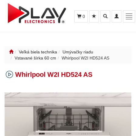
Toggle
Toggle
Tog
0
search
navigation
nav
Veľká biela technika
Umývačky riadu
Vstavané šírka 60 cm
Whirlpool W2I HD524 AS
Whirlpool W2I HD524 AS