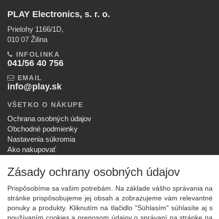
PLAY Electronics, s. r. o.
Prielohy 1166/1D,
010 07 Žilina
INFOLINKA
041/56 40 756
EMAIL
info@play.sk
VŠETKO O NÁKUPE
Ochrana osobných údajov
Obchodné podmienky
Nastavenia súkromia
Ako nakupovať
Reklamačný poriadok
Zásady ochrany osobných údajov
SPOLOČNOSŤ
O nás
Prispôsobíme sa vašim potrebám. Na základe vášho správania na
Kontakt
stránke prispôsobujeme jej obsah a zobrazujeme vám relevantné
Služby
ponuky a produkty. Kliknutím na tlačidlo "Súhlasím" súhlasíte aj s
Aktuality
používaním cookies a prenosom údajov o správaní na stránke na