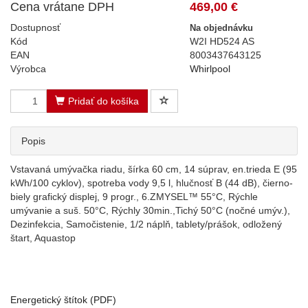
Cena vrátane DPH
469,00 €
Dostupnosť
Na objednávku
Kód
W2I HD524 AS
EAN
8003437643125
Výrobca
Whirlpool
Pridať do košíka
Popis
Vstavaná umývačka riadu, šírka 60 cm, 14 súprav, en.trieda E (95
kWh/100 cyklov), spotreba vody 9,5 l, hlučnosť B (44 dB), čierno-
biely grafický displej, 9 progr., 6.ZMYSEL™ 55°C, Rýchle
umývanie a suš. 50°C, Rýchly 30min.,Tichý 50°C (nočné umýv.),
Dezinfekcia, Samočistenie, 1/2 náplň, tablety/prášok, odložený
štart, Aquastop
Energetický štítok (PDF)