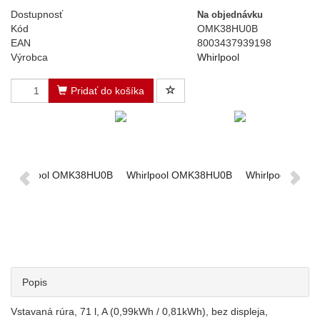
Dostupnosť
Na objednávku
Kód
OMK38HU0B
EAN
8003437939198
Výrobca
Whirlpool
Pridať do košíka
Popis
Vstavaná rúra, 71 l, A (0,99kWh / 0,81kWh), bez displeja,