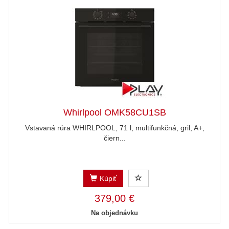
Whirlpool OMK58CU1SB
Vstavaná rúra WHIRLPOOL, 71 l, multifunkčná, gril, A+,
čiern...
Kúpiť
379,00 €
Na objednávku