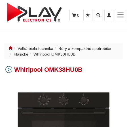
Toggle
Toggle
Tog
0
search
navigation
nav
Veľká biela technika
Rúry a kompaktné spotrebiče
Klasické
Whirlpool OMK38HU0B
Whirlpool OMK38HU0B