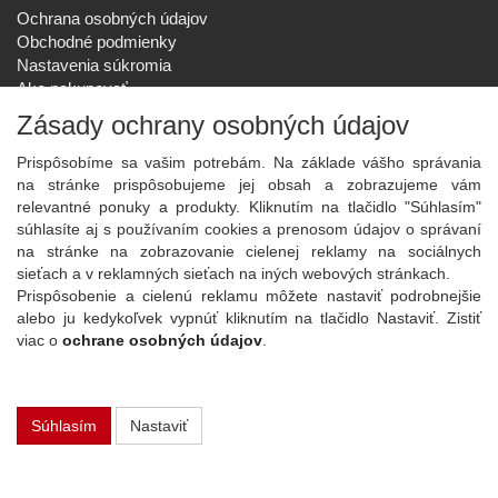
Ochrana osobných údajov
Obchodné podmienky
Nastavenia súkromia
Ako nakupovať
Reklamačný poriadok
Zásady ochrany osobných údajov
SPOLOČNOSŤ
Prispôsobíme sa vašim potrebám. Na základe vášho správania
O nás
na stránke prispôsobujeme jej obsah a zobrazujeme vám
Kontakt
relevantné ponuky a produkty. Kliknutím na tlačidlo "Súhlasím"
Služby
súhlasíte aj s používaním cookies a prenosom údajov o správaní
Aktuality
na stránke na zobrazovanie cielenej reklamy na sociálnych
sieťach a v reklamných sieťach na iných webových stránkach.
NOVINKY NA EMAIL
Prispôsobenie a cielenú reklamu môžete nastaviť podrobnejšie
Prihlásiť
alebo ju kedykoľvek vypnúť kliknutím na tlačidlo Nastaviť. Zistiť
viac o
ochrane osobných údajov
.
Viac informácií o tejto službe
Súhlasím
Nastaviť
Copyright
2026 ©
PLAY Electronics