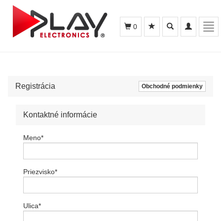
Toggle
Toggle
Tog
0
search
navigation
navi
Registrácia
Obchodné podmienky
Kontaktné informácie
Meno
*
Priezvisko
*
Ulica
*