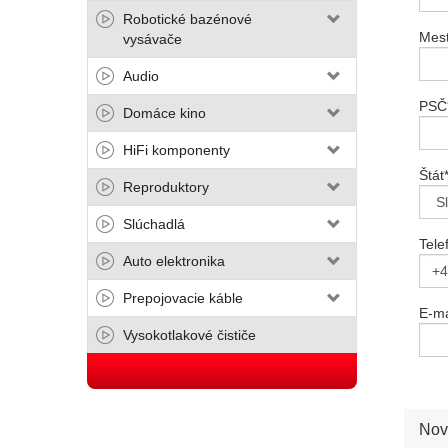
Robotické bazénové
Mes
vysávače
Audio
PSČ
Domáce kino
HiFi komponenty
Štát
Reproduktory
Slúchadlá
Tele
Auto elektronika
Prepojovacie káble
E-ma
Vysokotlakové čističe
Nov