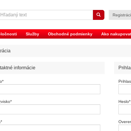
Registrác
ločnosti
Služby
Obchodné podmienky
Ako nakupova
rácia
taktné informácie
Prihl
o
*
Prihla
zvisko
*
Heslo
*
a
*
Overen