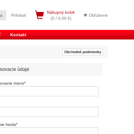
Nákupný košík
ia
Prihlásiť
Obľúbené
(0 / 0,00 €)
ť
Kontakt
Obchodné podmienky
asovacie údaje
sovacie meno
*
ie hesla
*