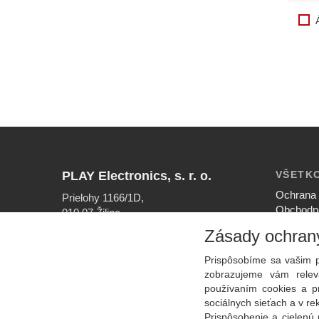
PLAY Electronics, s. r. o.
VŠETK
Ochrana 
Prielohy 1166/1D,
Obchodn
010 07 Žilina
Nastaven
Zásady ochran
INFOLINKA
Ako nak
041/56 40 756
Reklamač
Prispôsobíme sa vašim p
EMAIL
zobrazujeme vám releva
info@play.sk
používaním cookies a p
sociálnych sieťach a v r
Prispôsobenie a cielenú 