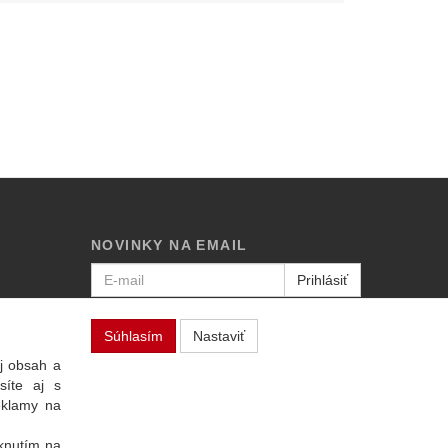
NOVINKY NA EMAIL
Prihlásiť
Viac informácií o tejto službe
Súhlasím
Nastaviť
j obsah a
síte aj s
eklamy na
iknutím na