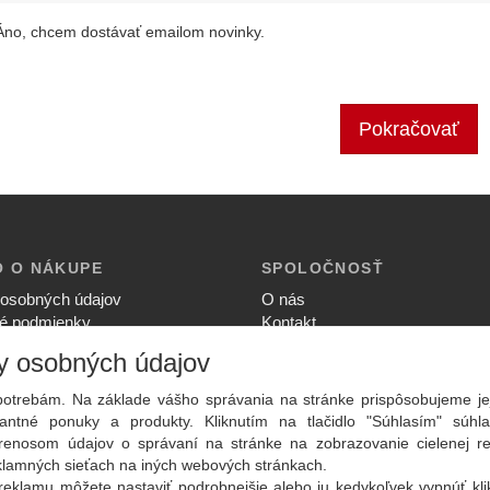
Áno, chcem dostávať emailom novinky.
Pokračovať
O O NÁKUPE
SPOLOČNOSŤ
osobných údajov
O nás
é podmienky
Kontakt
ia súkromia
Služby
y osobných údajov
upovať
Aktuality
ný poriadok
otrebám. Na základe vášho správania na stránke prispôsobujeme je
ntné ponuky a produkty. Kliknutím na tlačidlo "Súhlasím" súhla
renosom údajov o správaní na stránke na zobrazovanie cielenej r
eklamných sieťach na iných webových stránkach.
reklamu môžete nastaviť podrobnejšie alebo ju kedykoľvek vypnúť kl