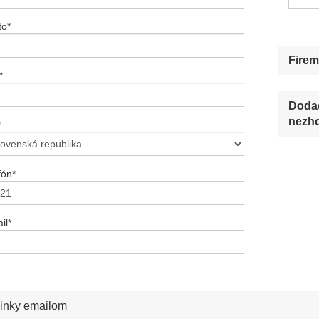
to
*
Firem
*
Dodac
nezho
*
fón
*
il
*
inky emailom