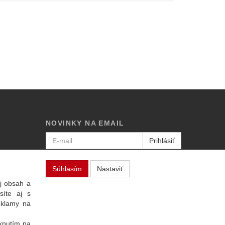
NOVINKY NA EMAIL
Prihlásiť
Viac informácií o tejto službe
Súhlasím
Nastaviť
j obsah a
síte aj s
eklamy na
iknutím na