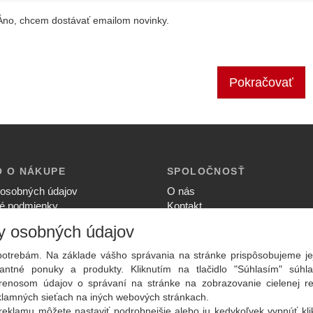
Áno, chcem dostávať emailom novinky.
Pokračovať
O O NÁKUPE
SPOLOČNOSŤ
osobných údajov
O nás
é podmienky
Kontakt
ia súkromia
Služby
y osobných údajov
upovať
Aktuality
ný poriadok
otrebám. Na základe vášho správania na stránke prispôsobujeme je
ntné ponuky a produkty. Kliknutím na tlačidlo "Súhlasím" súhla
renosom údajov o správaní na stránke na zobrazovanie cielenej r
eklamných sieťach na iných webových stránkach.
reklamu môžete nastaviť podrobnejšie alebo ju kedykoľvek vypnúť kl