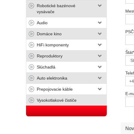
Robotické bazénové
Mes
vysávače
Audio
PSČ
Domáce kino
HiFi komponenty
Štát
Reproduktory
Slúchadlá
Tele
Auto elektronika
Prepojovacie káble
E-ma
Vysokotlakové čističe
Nov