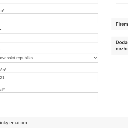
to
*
Firem
*
Dodac
nezho
*
fón
*
il
*
inky emailom