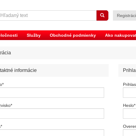
Registrác
ločnosti
Služby
Obchodné podmienky
Ako nakupova
rácia
taktné informácie
Prihl
o
*
Prihla
zvisko
*
Heslo
*
a
*
Overen