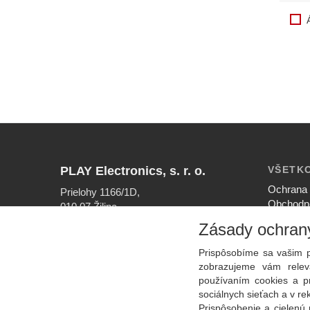
PLAY Electronics, s. r. o.
VŠETK
Ochrana 
Prielohy 1166/1D,
Obchodn
010 07 Žilina
Nastaven
Zásady ochran
INFOLINKA
Ako nak
041/56 40 756
Reklamač
Prispôsobíme sa vašim p
EMAIL
zobrazujeme vám releva
info@play.sk
používaním cookies a p
sociálnych sieťach a v r
Prispôsobenie a cielenú 