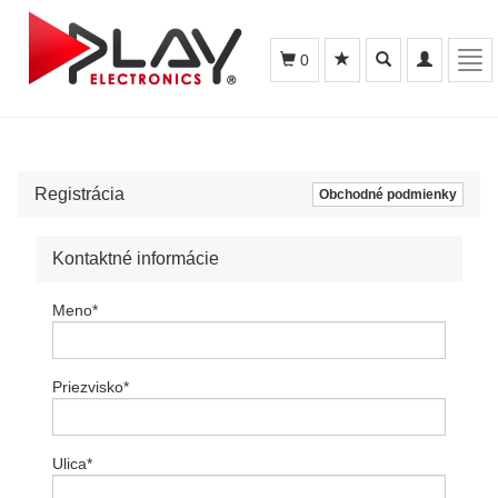
Toggle
Toggle
Tog
0
search
navigation
navi
Registrácia
Obchodné podmienky
Kontaktné informácie
Meno
*
Priezvisko
*
Ulica
*