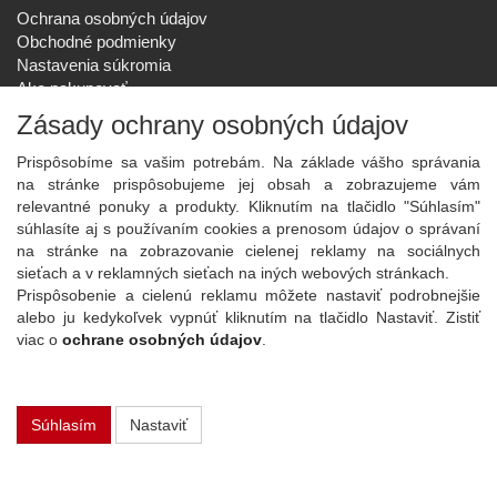
Ochrana osobných údajov
Obchodné podmienky
Nastavenia súkromia
Ako nakupovať
Reklamačný poriadok
Zásady ochrany osobných údajov
SPOLOČNOSŤ
Prispôsobíme sa vašim potrebám. Na základe vášho správania
O nás
na stránke prispôsobujeme jej obsah a zobrazujeme vám
Kontakt
relevantné ponuky a produkty. Kliknutím na tlačidlo "Súhlasím"
Služby
súhlasíte aj s používaním cookies a prenosom údajov o správaní
Aktuality
na stránke na zobrazovanie cielenej reklamy na sociálnych
sieťach a v reklamných sieťach na iných webových stránkach.
NOVINKY NA EMAIL
Prispôsobenie a cielenú reklamu môžete nastaviť podrobnejšie
Prihlásiť
alebo ju kedykoľvek vypnúť kliknutím na tlačidlo Nastaviť. Zistiť
viac o
ochrane osobných údajov
.
Viac informácií o tejto službe
Súhlasím
Nastaviť
Copyright
2026 ©
PLAY Electronics