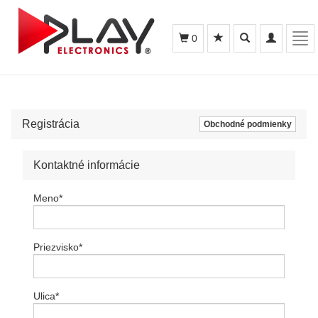
Toggle
Toggle
Tog
0
search
navigation
navi
Registrácia
Obchodné podmienky
Kontaktné informácie
Meno
*
Priezvisko
*
Ulica
*