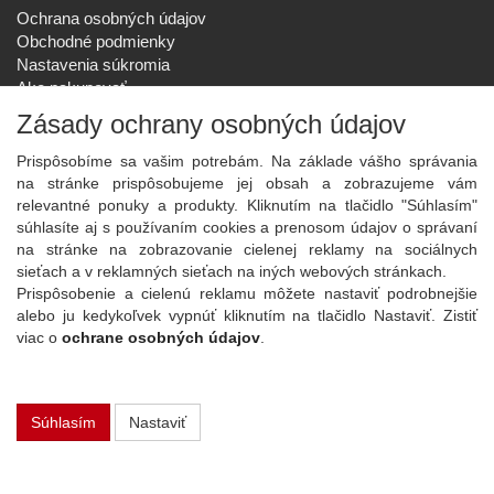
Ochrana osobných údajov
Obchodné podmienky
Nastavenia súkromia
Ako nakupovať
Reklamačný poriadok
Zásady ochrany osobných údajov
SPOLOČNOSŤ
Prispôsobíme sa vašim potrebám. Na základe vášho správania
O nás
na stránke prispôsobujeme jej obsah a zobrazujeme vám
Kontakt
relevantné ponuky a produkty. Kliknutím na tlačidlo "Súhlasím"
Služby
súhlasíte aj s používaním cookies a prenosom údajov o správaní
Aktuality
na stránke na zobrazovanie cielenej reklamy na sociálnych
sieťach a v reklamných sieťach na iných webových stránkach.
NOVINKY NA EMAIL
Prispôsobenie a cielenú reklamu môžete nastaviť podrobnejšie
Prihlásiť
alebo ju kedykoľvek vypnúť kliknutím na tlačidlo Nastaviť. Zistiť
viac o
ochrane osobných údajov
.
Viac informácií o tejto službe
Súhlasím
Nastaviť
Copyright
2026 ©
PLAY Electronics