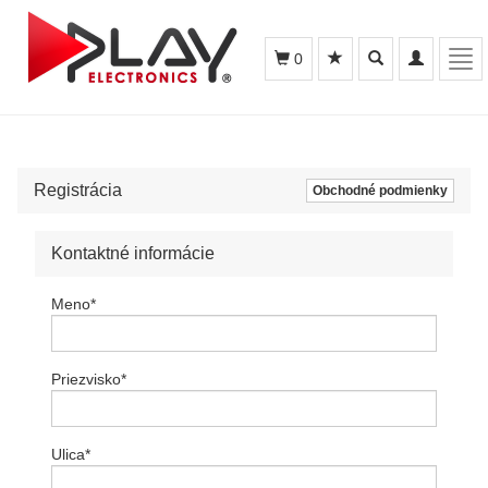
Toggle
Toggle
Tog
0
search
navigation
navi
Registrácia
Obchodné podmienky
Kontaktné informácie
Meno
*
Priezvisko
*
Ulica
*