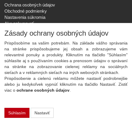
Ochrana osobných údajov
Obchodné podmienky
Nastavenia súkromia
Ako nakupovať
Reklamačný poriadok
Zásady ochrany osobných údajov
SPOLOČNOSŤ
Prispôsobíme sa vašim potrebám. Na základe vášho správania
O nás
na stránke prispôsobujeme jej obsah a zobrazujeme vám
Kontakt
relevantné ponuky a produkty. Kliknutím na tlačidlo "Súhlasím"
Služby
súhlasíte aj s používaním cookies a prenosom údajov o správaní
Aktuality
na stránke na zobrazovanie cielenej reklamy na sociálnych
sieťach a v reklamných sieťach na iných webových stránkach.
NOVINKY NA EMAIL
Prispôsobenie a cielenú reklamu môžete nastaviť podrobnejšie
Prihlásiť
alebo ju kedykoľvek vypnúť kliknutím na tlačidlo Nastaviť. Zistiť
viac o
ochrane osobných údajov
.
Viac informácií o tejto službe
Súhlasím
Nastaviť
Copyright
2026 ©
PLAY Electronics