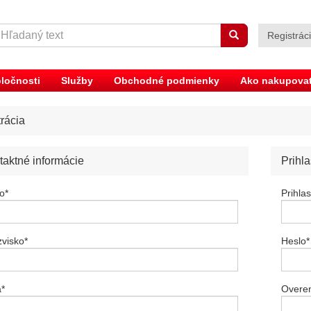
Registrác
ločnosti
Služby
Obchodné podmienky
Ako nakupova
rácia
taktné informácie
Prihl
o
*
Prihla
zvisko
*
Heslo
*
a
*
Overen