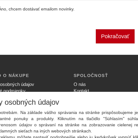
Áno, chcem dostávať emailom novinky.
Pokračovať
O O NÁKUPE
SPOLOČNOSŤ
osobných údajov
O nás
é podmienky
Kontakt
ia súkromia
Služby
y osobných údajov
upovať
Aktuality
ný poriadok
otrebám. Na základe vášho správania na stránke prispôsobujeme je
ntné ponuky a produkty. Kliknutím na tlačidlo "Súhlasím" súhla
renosom údajov o správaní na stránke na zobrazovanie cielenej r
eklamných sieťach na iných webových stránkach.
reklamu môžete nastaviť podrobnejšie alebo ju kedykoľvek vypnúť kl