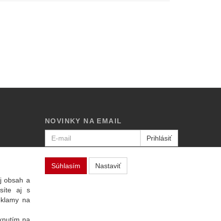
NOVINKY NA EMAIL
Prihlásiť
Viac informácií o tejto službe
Súhlasím
Nastaviť
j obsah a
síte aj s
eklamy na
iknutím na