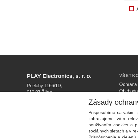
PLAY Electronics, s. r. o.
VŠETK
Ochrana 
Prielohy 1166/1D,
Obchodn
010 07 Žilina
Nastaven
Zásady ochran
INFOLINKA
Ako nak
041/56 40 756
Reklamač
Prispôsobíme sa vašim p
EMAIL
zobrazujeme vám releva
info@play.sk
používaním cookies a p
sociálnych sieťach a v r
Prispôsobenie a cielenú 