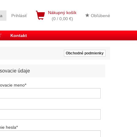
Nákupný košík
ia
Prihlásiť
Obľúbené
(0 / 0,00 €)
ť
Kontakt
Obchodné podmienky
asovacie údaje
sovacie meno
*
ie hesla
*