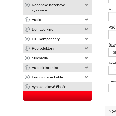
Robotické bazénové
Mes
vysávače
Audio
PSČ
Domáce kino
HiFi komponenty
Štát
Reproduktory
Slúchadlá
Tele
Auto elektronika
Prepojovacie káble
E-ma
Vysokotlakové čističe
Nov