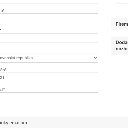
to
*
Firem
*
Dodac
nezho
*
fón
*
il
*
inky emailom