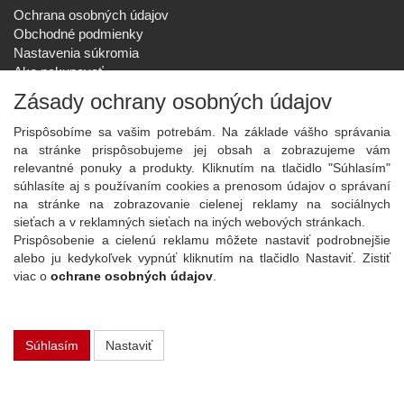
Ochrana osobných údajov
Obchodné podmienky
Nastavenia súkromia
Ako nakupovať
Reklamačný poriadok
Zásady ochrany osobných údajov
SPOLOČNOSŤ
Prispôsobíme sa vašim potrebám. Na základe vášho správania
O nás
na stránke prispôsobujeme jej obsah a zobrazujeme vám
Kontakt
relevantné ponuky a produkty. Kliknutím na tlačidlo "Súhlasím"
Služby
súhlasíte aj s používaním cookies a prenosom údajov o správaní
Aktuality
na stránke na zobrazovanie cielenej reklamy na sociálnych
sieťach a v reklamných sieťach na iných webových stránkach.
NOVINKY NA EMAIL
Prispôsobenie a cielenú reklamu môžete nastaviť podrobnejšie
Prihlásiť
alebo ju kedykoľvek vypnúť kliknutím na tlačidlo Nastaviť. Zistiť
viac o
ochrane osobných údajov
.
Viac informácií o tejto službe
Súhlasím
Nastaviť
Copyright
2026 ©
PLAY Electronics