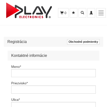
Toggle
Toggle
Tog
0
search
navigation
navi
Registrácia
Obchodné podmienky
Kontaktné informácie
Meno
*
Priezvisko
*
Ulica
*