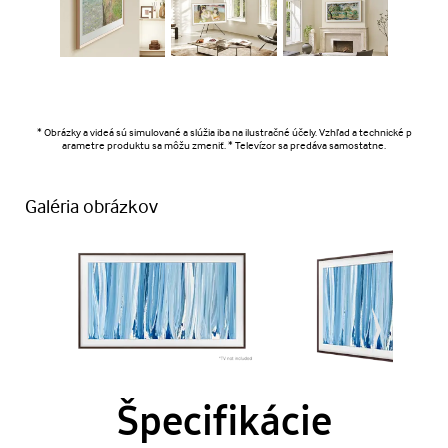
* Obrázky a videá sú simulované a slúžia iba na ilustračné účely. Vzhľad a technické p
arametre produktu sa môžu zmeniť. * Televízor sa predáva samostatne.
Galéria obrázkov
Špecifikácie