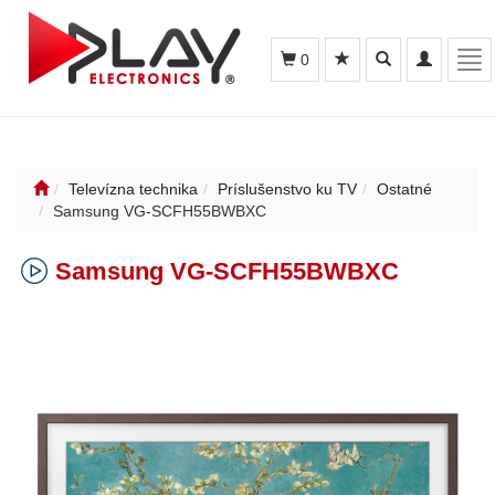
Toggle
Toggle
Tog
0
search
navigation
nav
Televízna technika
Príslušenstvo ku TV
Ostatné
Samsung VG-SCFH55BWBXC
Samsung VG-SCFH55BWBXC