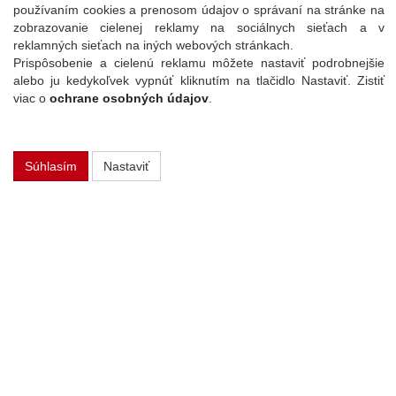
používaním cookies a prenosom údajov o správaní na stránke na
PLAY Electronics, s. r. o.
zobrazovanie cielenej reklamy na sociálnych sieťach a v
reklamných sieťach na iných webových stránkach.
Prielohy 1166/1D,
Prispôsobenie a cielenú reklamu môžete nastaviť podrobnejšie
010 07 Žilina
alebo ju kedykoľvek vypnúť kliknutím na tlačidlo Nastaviť. Zistiť
INFOLINKA
viac o
ochrane osobných údajov
.
041/56 40 756
EMAIL
info@play.sk
Súhlasím
Nastaviť
VŠETKO O NÁKUPE
Ochrana osobných údajov
Obchodné podmienky
Nastavenia súkromia
Ako nakupovať
Reklamačný poriadok
SPOLOČNOSŤ
O nás
Kontakt
Služby
Aktuality