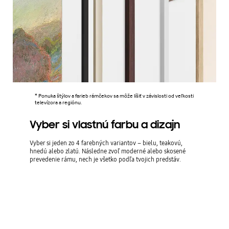
* Ponuka štýlov a farieb rámčekov sa môže líšiť v závislosti od veľkosti
televízora a regiónu.
Vyber si vlastnú farbu a dizajn
Vyber si jeden zo 4 farebných variantov – bielu, teakovú,
hnedú alebo zlatú. Následne zvoľ moderné alebo skosené
prevedenie rámu, nech je všetko podľa tvojich predstáv.