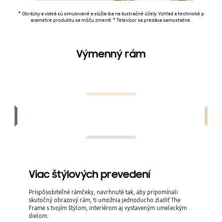
* Obrázky a videá sú simulované a slúžia iba na ilustračné účely. Vzhľad a technické p
arametre produktu sa môžu zmeniť. * Televízor sa predáva samostatne.
Výmenný rám
Viac štýlových prevedení
Prispôsobiteľné rámčeky, navrhnuté tak, aby pripomínali
skutočný obrazový rám, ti umožnia jednoducho zladiť The
Frame s tvojím štýlom, interiérom aj vystaveným umeleckým
dielom.