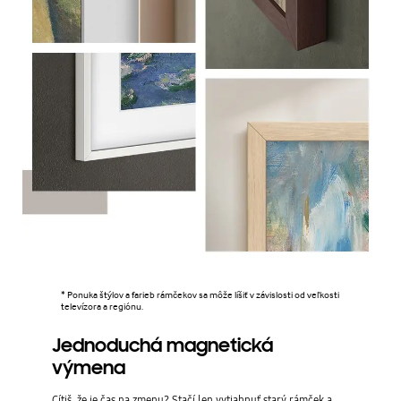
* Ponuka štýlov a farieb rámčekov sa môže líšiť v závislosti od veľkosti
televízora a regiónu.
Jednoduchá magnetická
výmena
Cítiš, že je čas na zmenu? Stačí len vytiahnuť starý rámček a