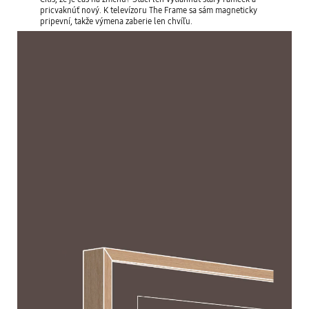
pricvaknúť nový. K televízoru The Frame sa sám magneticky
pripevní, takže výmena zaberie len chvíľu.