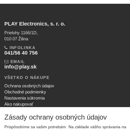
PLAY Electronics, s. r. o.
Prielohy 1166/1D,
010 07 Žilina
INFOLINKA
041/56 40 756
EMAIL
info@play.sk
VŠETKO O NÁKUPE
Ochrana osobných údajov
Obchodné podmienky
Nastavenia súkromia
Ako nakupovať
Reklamačný poriadok
Zásady ochrany osobných údajov
SPOLOČNOSŤ
O nás
Prispôsobíme sa vašim potrebám. Na základe vášho správania na