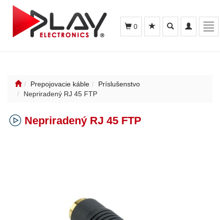
Toggle
Toggle
Tog
0
search
navigation
nav
Prepojovacie káble
Príslušenstvo
Nepriradený RJ 45 FTP
Nepriradený RJ 45 FTP