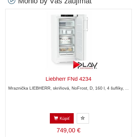
Mohlo by Vás zaujímať
Liebherr FNd 4234
Mraznička LIEBHERR, skriňová, NoFrost, D, 160 l, 4 šuflíky, ...
Kúpiť
749,00 €