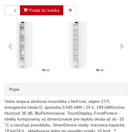
Pridať do košíka
Popis
Voľne stojaca skriňová mraznička s NoFrost, objem 277l,
energetická trieda D, spotreba 0,545 kWh / 24 h, 199 kWh/ročne,
hlučnosť 36 dB, BluPerformance, TouchDisplay, FrostProtect -
všetky komponenty sú dimenzované pre teploty okolia až do -15
°C a zaručujú prevádzku, SmartDevice ready, marziaca kapacita:
18 kg/24 h., skladovacia doba pri výpadku prúdu: 16 hod., 7