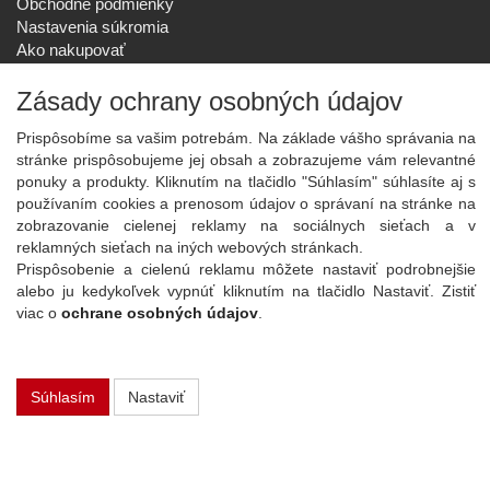
Obchodné podmienky
Nastavenia súkromia
Ako nakupovať
Reklamačný poriadok
Zásady ochrany osobných údajov
SPOLOČNOSŤ
O nás
Prispôsobíme sa vašim potrebám. Na základe vášho správania na
Kontakt
stránke prispôsobujeme jej obsah a zobrazujeme vám relevantné
Služby
ponuky a produkty. Kliknutím na tlačidlo "Súhlasím" súhlasíte aj s
Aktuality
používaním cookies a prenosom údajov o správaní na stránke na
zobrazovanie cielenej reklamy na sociálnych sieťach a v
NOVINKY NA EMAIL
reklamných sieťach na iných webových stránkach.
Prispôsobenie a cielenú reklamu môžete nastaviť podrobnejšie
Prihlásiť
alebo ju kedykoľvek vypnúť kliknutím na tlačidlo Nastaviť. Zistiť
Viac informácií o tejto službe
viac o
ochrane osobných údajov
.
Copyright
2026 ©
PLAY Electronics
Súhlasím
Nastaviť