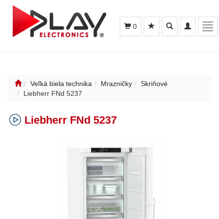
Toggle
Toggle
Tog
0
search
navigation
nav
Veľká biela technika
Mrazničky
Skriňové
Liebherr FNd 5237
Liebherr FNd 5237