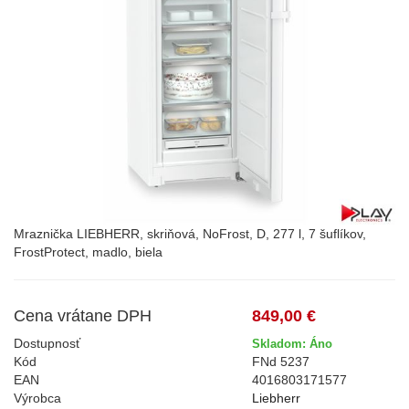
Mraznička LIEBHERR, skriňová, NoFrost, D, 277 l, 7 šuflíkov,
FrostProtect, madlo, biela
Cena vrátane DPH
849,00 €
Dostupnosť
Skladom: Áno
Kód
FNd 5237
EAN
4016803171577
Výrobca
Liebherr