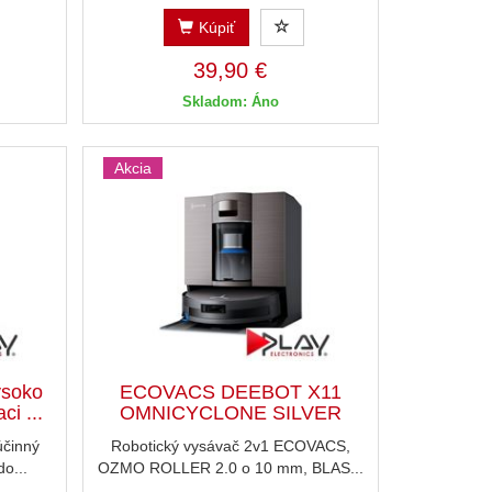
Kúpiť
39,90 €
Skladom: Áno
Akcia
soko
ECOVACS DEEBOT X11
ci ...
OMNICYCLONE SILVER
činný
Robotický vysávač 2v1 ECOVACS,
do...
OZMO ROLLER 2.0 o 10 mm, BLAS...