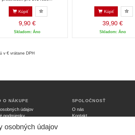
Kúpiť
Kúpiť
9,90 €
39,90 €
Skladom: Áno
Skladom: Áno
ú v € vrátane DPH
O O NÁKUPE
SPOLOČNOSŤ
osobných údajov
O nás
é podmienky
Kontakt
ia súkromia
Služby
y osobných údajov
upovať
Aktuality
ný poriadok