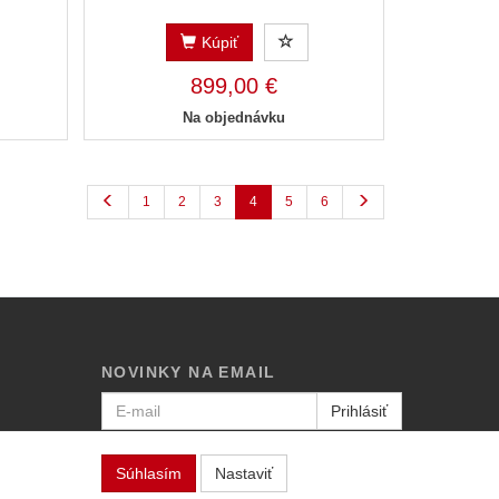
Kúpiť
899,00 €
Na objednávku
1
2
3
4
5
6
NOVINKY NA EMAIL
Prihlásiť
Viac informácií o tejto službe
Súhlasím
Nastaviť