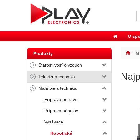
O spo
Ma
Produkty
Starostlivosť o vzduch
Najp
Televízna technika
Malá biela technika
Príprava potravín
Príprava nápojov
Vysávače
Robotické