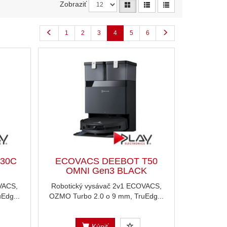
Zobraziť
1
2
3
4
5
6
30C
ECOVACS DEEBOT T50
OMNI Gen3 BLACK
VACS,
Robotický vysávač 2v1 ECOVACS,
Edg...
OZMO Turbo 2.0 o 9 mm, TruEdg...
Kúpiť