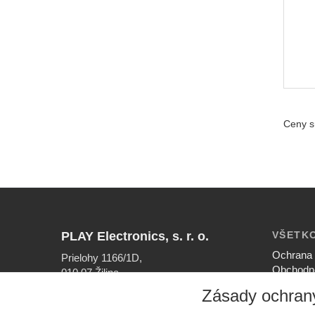
Ceny s
PLAY Electronics, s. r. o.
VŠETK
Ochrana 
Prielohy 1166/1D,
Obchodn
010 07 Žilina
Nastaven
Zásady ochran
INFOLINKA
Ako nak
041/56 40 756
Reklamač