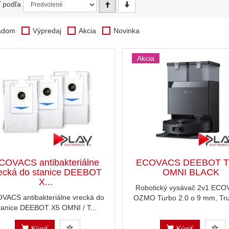
ť podľa
adom
Výpredaj
Akcia
Novinka
Akcia
COVACS antibakteriálne
ECOVACS DEEBOT T
ecká do stanice DEEBOT
OMNI BLACK
X...
Robotický vysávač 2v1 ECO
VACS antibakteriálne vrecká do
OZMO Turbo 2.0 o 9 mm, Tru
tanice DEEBOT X5 OMNI / T...
Kúpiť
Kúpiť