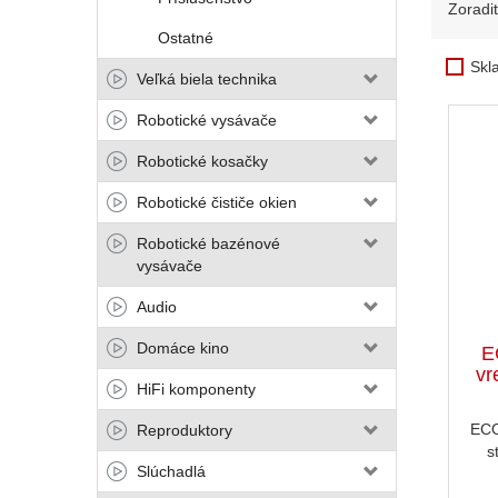
Zoradi
Ostatné
Skl
Veľká biela technika
Robotické vysávače
Robotické kosačky
Robotické čističe okien
Robotické bazénové
vysávače
Audio
Domáce kino
E
vr
HiFi komponenty
ECO
Reproduktory
s
Slúchadlá