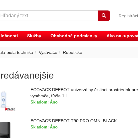
Registrác
ločnosti
Služby
Obchodné podmienky
Ako nakupova
lá biela technika
Vysávače
Robotické
redávanejšie
ECOVACS DEEBOT univerzálny čistiaci prostriedok pre
vysávače, fľaša 1 l
Skladom: Áno
ECOVACS DEEBOT T90 PRO OMNI BLACK
Skladom: Áno