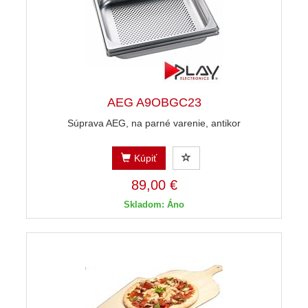
AEG A9OBGC23
Súprava AEG, na parné varenie, antikor
Kúpiť
89,00 €
Skladom: Áno