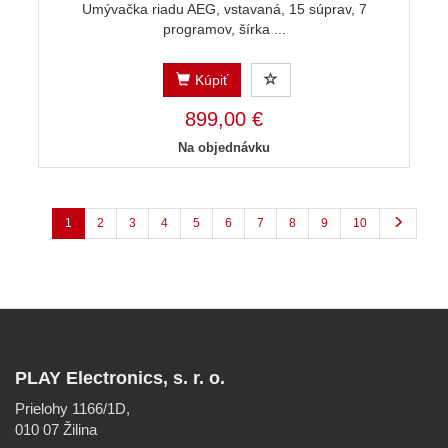
Umývačka riadu AEG, vstavaná, 15 súprav, 7
programov, šírka ...
Kúpiť
899,00 €
Na objednávku
1
2
3
4
5
6
7
8
9
10
PLAY Electronics, s. r. o.
Prielohy 1166/1D,
010 07 Žilina