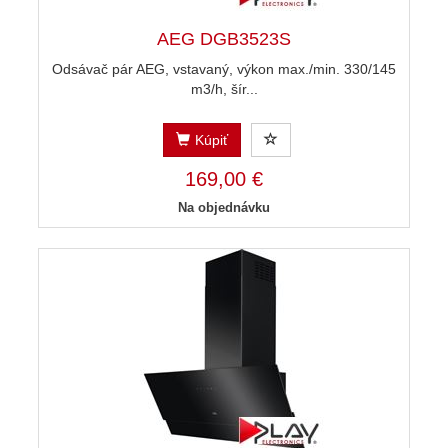
AEG DGB3523S
Odsávač pár AEG, vstavaný, výkon max./min. 330/145
m3/h, šír...
Kúpiť
169,00 €
Na objednávku