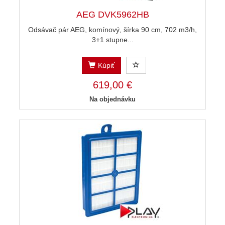
AEG DVK5962HB
Odsávač pár AEG, komínový, šírka 90 cm, 702 m3/h,
3+1 stupne...
Kúpiť
619,00 €
Na objednávku