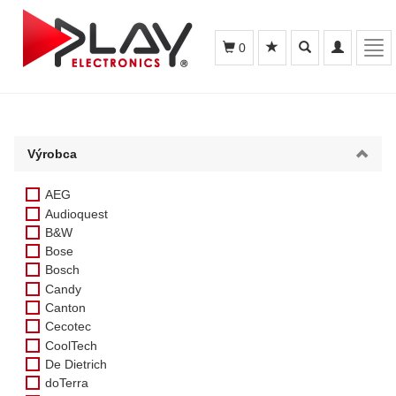
Toggle
Toggle
Tog
0
search
navigation
navi
Výrobca
AEG
Audioquest
B&W
Bose
Bosch
Candy
Canton
Cecotec
CoolTech
De Dietrich
doTerra