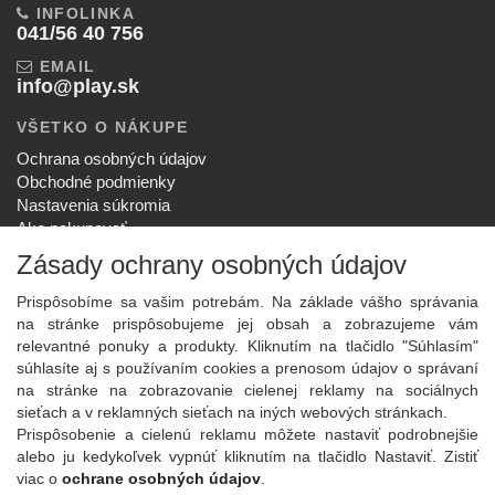
INFOLINKA
041/56 40 756
EMAIL
info@play.sk
VŠETKO O NÁKUPE
Ochrana osobných údajov
Obchodné podmienky
Nastavenia súkromia
Ako nakupovať
Reklamačný poriadok
Zásady ochrany osobných údajov
SPOLOČNOSŤ
Prispôsobíme sa vašim potrebám. Na základe vášho správania
O nás
na stránke prispôsobujeme jej obsah a zobrazujeme vám
Kontakt
relevantné ponuky a produkty. Kliknutím na tlačidlo "Súhlasím"
Služby
súhlasíte aj s používaním cookies a prenosom údajov o správaní
Aktuality
na stránke na zobrazovanie cielenej reklamy na sociálnych
sieťach a v reklamných sieťach na iných webových stránkach.
NOVINKY NA EMAIL
Prispôsobenie a cielenú reklamu môžete nastaviť podrobnejšie
Prihlásiť
alebo ju kedykoľvek vypnúť kliknutím na tlačidlo Nastaviť. Zistiť
viac o
ochrane osobných údajov
.
Viac informácií o tejto službe