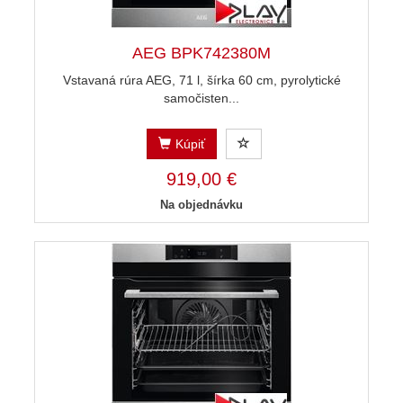
AEG BPK742380M
Vstavaná rúra AEG, 71 l, šírka 60 cm, pyrolytické
samočisten...
Kúpiť
919,00 €
Na objednávku