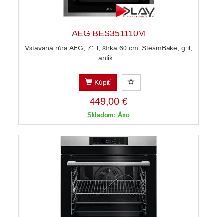
AEG BES351110M
Vstavaná rúra AEG, 71 l, šírka 60 cm, SteamBake, gril,
antik...
Kúpiť
449,00 €
Skladom: Áno