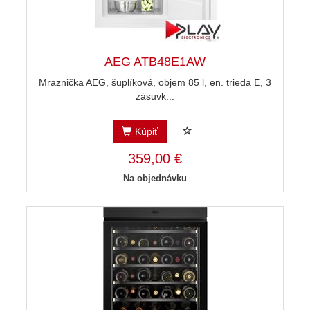
AEG ATB48E1AW
Mraznička AEG, šuplíková, objem 85 l, en. trieda E, 3
zásuvk...
Kúpiť
359,00 €
Na objednávku