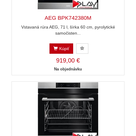
AEG BPK742380M
Vstavaná rúra AEG, 71 l, šírka 60 cm, pyrolytické
samočisten...
Kúpiť
919,00 €
Na objednávku