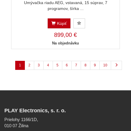
Umývačka riadu AEG, vstavaná, 15 súprav, 7
programov, šírka ...
Kúpiť
899,00 €
Na objednávku
1
2
3
4
5
6
7
8
9
10
PLAY Electronics, s. r. o.
Prielohy 1166/1D,
010 07 Žilina