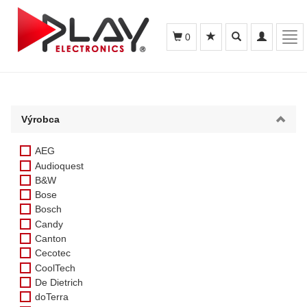
Toggle
Toggle
Tog
0
search
navigation
navi
Výrobca
AEG
Audioquest
B&W
Bose
Bosch
Candy
Canton
Cecotec
CoolTech
De Dietrich
doTerra