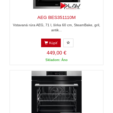
AEG BES351110M
Vstavaná rúra AEG, 71 l, šírka 60 cm, SteamBake, gril,
antik...
Kúpiť
449,00 €
Skladom: Áno