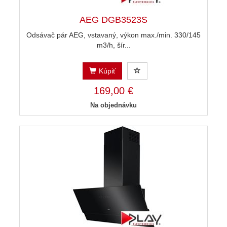
AEG DGB3523S
Odsávač pár AEG, vstavaný, výkon max./min. 330/145
m3/h, šír...
Kúpiť
169,00 €
Na objednávku