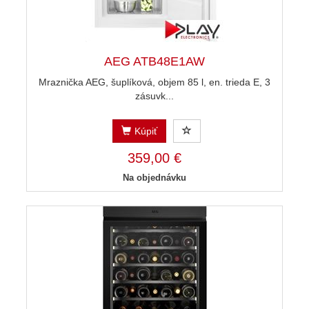
AEG ATB48E1AW
Mraznička AEG, šuplíková, objem 85 l, en. trieda E, 3
zásuvk...
Kúpiť
359,00 €
Na objednávku