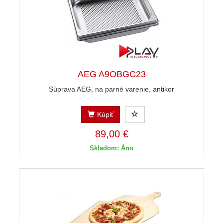
AEG A9OBGC23
Súprava AEG, na parné varenie, antikor
Kúpiť
89,00 €
Skladom: Áno