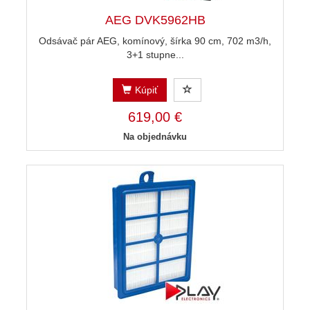
AEG DVK5962HB
Odsávač pár AEG, komínový, šírka 90 cm, 702 m3/h,
3+1 stupne...
Kúpiť
619,00 €
Na objednávku