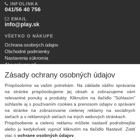
INFOLINKA
041/56 40 756
EMAIL
info@play.sk
VŠETKO O NÁKUPE
Ochrana osobných údajov
Obchodné podmienky
Nastavenia súkromia
Ako nakupovať
Reklamačný poriadok
Zásady ochrany osobných údajov
SPOLOČNOSŤ
Prispôsobíme sa vašim potrebám. Na základe vášho správania
O nás
na stránke prispôsobujeme jej obsah a zobrazujeme vám
Kontakt
relevantné ponuky a produkty. Kliknutím na tlačidlo "Súhlasím"
Služby
súhlasíte aj s používaním cookies a prenosom údajov o správaní
Aktuality
na stránke na zobrazovanie cielenej reklamy na sociálnych
sieťach a v reklamných sieťach na iných webových stránkach.
NOVINKY NA EMAIL
Prispôsobenie a cielenú reklamu môžete nastaviť podrobnejšie
Prihlásiť
alebo ju kedykoľvek vypnúť kliknutím na tlačidlo Nastaviť. Zistiť
viac o
ochrane osobných údajov
.
Viac informácií o tejto službe