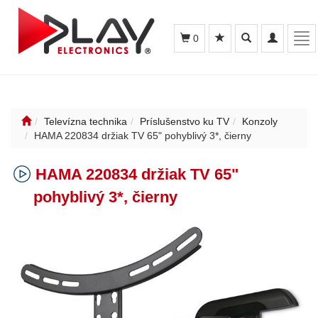
Toggle
Toggle
Tog
0
search
navigation
nav
Televízna technika
Príslušenstvo ku TV
Konzoly
HAMA 220834 držiak TV 65" pohyblivý 3*, čierny
HAMA 220834 držiak TV 65"
pohyblivý 3*, čierny