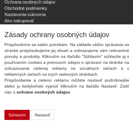
Ochrana osobných údajov
Obchodné podmienky
Nastavenia súkromia
Ako nakupovať
Reklamačný poriadok
Zásady ochrany osobných údajov
SPOLOČNOSŤ
O nás
Prispôsobíme sa vašim potrebám. Na základe vášho správania na
Kontakt
stránke prispôsobujeme jej obsah a zobrazujeme vám relevantné
Služby
ponuky a produkty. Kliknutím na tlačidlo "Súhlasím" súhlasíte aj s
Aktuality
používaním cookies a prenosom údajov o správaní na stránke na
zobrazovanie cielenej reklamy na sociálnych sieťach a v
NOVINKY NA EMAIL
reklamných sieťach na iných webových stránkach.
Prispôsobenie a cielenú reklamu môžete nastaviť podrobnejšie
Prihlásiť
alebo ju kedykoľvek vypnúť kliknutím na tlačidlo Nastaviť. Zistiť
Viac informácií o tejto službe
viac o
ochrane osobných údajov
.
Copyright
2026 ©
PLAY Electronics
Súhlasím
Nastaviť