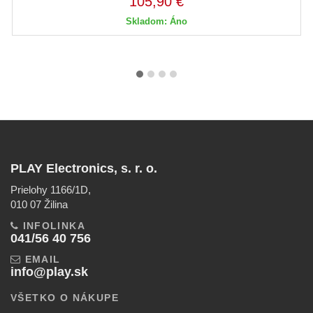
105,90 €
Skladom: Áno
PLAY Electronics, s. r. o.
Prielohy 1166/1D,
010 07 Žilina
INFOLINKA
041/56 40 756
EMAIL
info@play.sk
VŠETKO O NÁKUPE