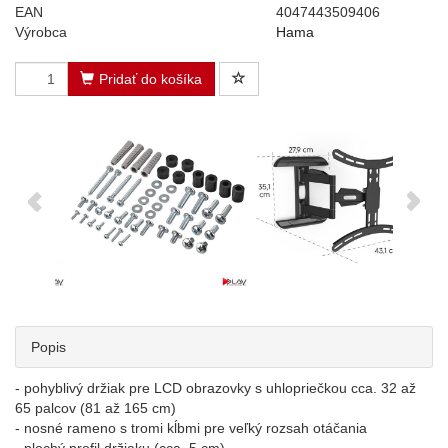
EAN
4047443509406
Výrobca
Hama
Pridať do košíka
Popis
- pohyblivý držiak pre LCD obrazovky s uhlopriečkou cca. 32 až
65 palcov (81 až 165 cm)
- nosné rameno s tromi kĺbmi pre veľký rozsah otáčania