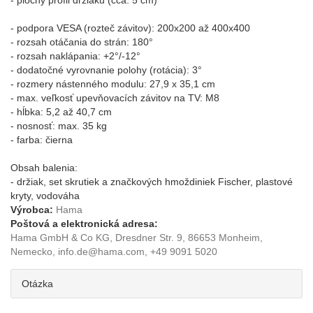
- plochý profil držiaku (cca. 5 cm)
- podpora VESA (rozteč závitov): 200x200 až 400x400
- rozsah otáčania do strán: 180°
- rozsah naklápania: +2°/-12°
- dodatočné vyrovnanie polohy (rotácia): 3°
- rozmery nástenného modulu: 27,9 x 35,1 cm
- max. veľkosť upevňovacích závitov na TV: M8
- hĺbka: 5,2 až 40,7 cm
- nosnosť: max. 35 kg
- farba: čierna
Obsah balenia:
- držiak, set skrutiek a značkových hmoždiniek Fischer, plastové
kryty, vodováha
Výrobca:
Hama
Poštová a elektronická adresa:
Hama GmbH & Co KG, Dresdner Str. 9, 86653 Monheim,
Nemecko, info.de@hama.com, +49 9091 5020
Otázka