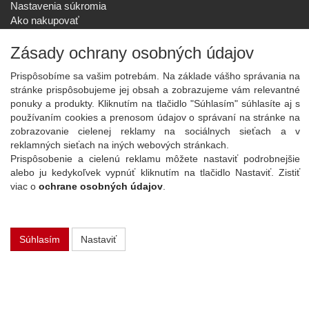
Nastavenia súkromia
Ako nakupovať
Reklamačný poriadok
Zásady ochrany osobných údajov
SPOLOČNOSŤ
O nás
Prispôsobíme sa vašim potrebám. Na základe vášho správania na
Kontakt
stránke prispôsobujeme jej obsah a zobrazujeme vám relevantné
Služby
ponuky a produkty. Kliknutím na tlačidlo "Súhlasím" súhlasíte aj s
Aktuality
používaním cookies a prenosom údajov o správaní na stránke na
zobrazovanie cielenej reklamy na sociálnych sieťach a v
NOVINKY NA EMAIL
reklamných sieťach na iných webových stránkach.
Prispôsobenie a cielenú reklamu môžete nastaviť podrobnejšie
Prihlásiť
alebo ju kedykoľvek vypnúť kliknutím na tlačidlo Nastaviť. Zistiť
Viac informácií o tejto službe
viac o
ochrane osobných údajov
.
Copyright
2026 ©
PLAY Electronics
Súhlasím
Nastaviť