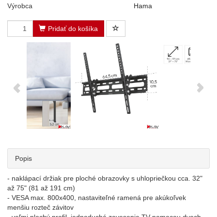
Výrobca
Hama
Pridať do košíka
Popis
- naklápací držiak pre ploché obrazovky s uhlopriečkou cca. 32"
až 75" (81 až 191 cm)
- VESA max. 800x400, nastaviteľné ramená pre akúkoľvek
menšiu rozteč závitov