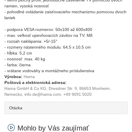
- veľmi plochý profil, jednoduché zavesenie TV pomocou dvoch
ramien, vysoká nosnosť
- pohodlné ovládanie zaisťovacieho mechanizmu pomocou dvoch
laniek
- podpora VESA rozmerov: 50x100 až 600x400
- max. veľkosť upevňovacích závitov na TV: M8
- rozsah naklápania: +5/-15°
- rozmery nástenného modulu: 64,5 x 10,5 cm
- hĺbka: 5,2 cm
- nosnosť: max. 40 kg
- farba: čierna
- vrátane vodováhy a montážneho príslušenstva
Výrobca:
Hama
Poštová a elektronická adresa:
Hama GmbH & Co KG, Dresdner Str. 9, 86653 Monheim,
Nemecko, info.de@hama.com, +49 9091 5020
Otázka
Mohlo by Vás zaujímať