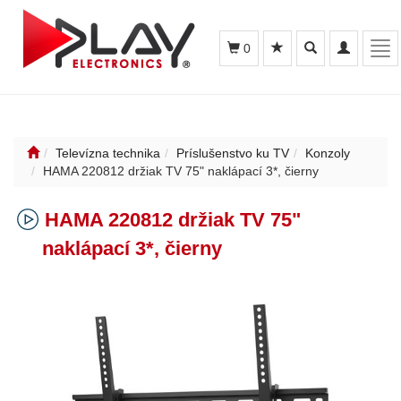
Toggle
Toggle
Tog
0
search
navigation
nav
Televízna technika
Príslušenstvo ku TV
Konzoly
HAMA 220812 držiak TV 75" naklápací 3*, čierny
HAMA 220812 držiak TV 75"
naklápací 3*, čierny