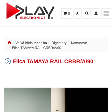
Toggle
Toggle
Tog
0
search
navigation
nav
Veľká biela technika
Digestory
Komínové
Elica TAMAYA RAIL CRBR/A/90
Elica TAMAYA RAIL CRBR/A/90