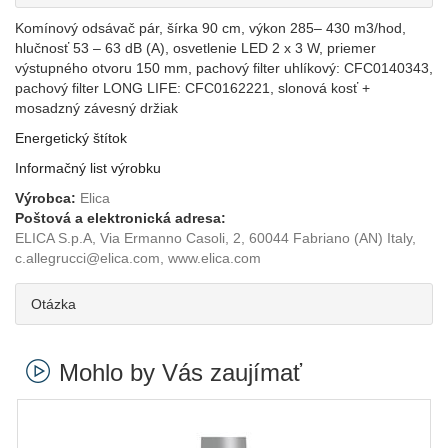
Komínový odsávač pár, šírka 90 cm, výkon 285– 430 m3/hod,
hlučnosť 53 – 63 dB (A), osvetlenie LED 2 x 3 W, priemer
výstupného otvoru 150 mm, pachový filter uhlíkový: CFC0140343,
pachový filter LONG LIFE: CFC0162221, slonová kosť +
mosadzný závesný držiak
Energetický štítok
Informačný list výrobku
Výrobca:
Elica
Poštová a elektronická adresa:
ELICA S.p.A, Via Ermanno Casoli, 2, 60044 Fabriano (AN) Italy,
c.allegrucci@elica.com, www.elica.com
Otázka
Mohlo by Vás zaujímať