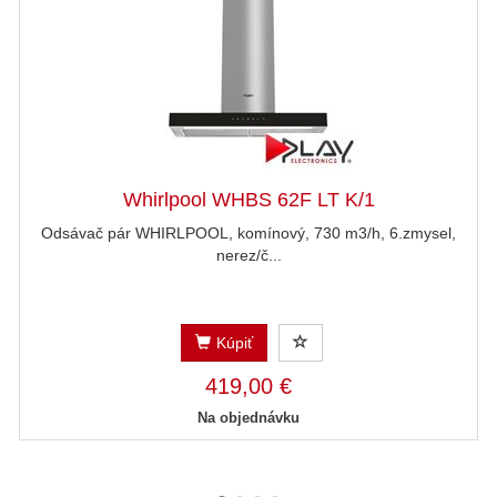
Whirlpool WHBS 62F LT K/1
Odsávač pár WHIRLPOOL, komínový, 730 m3/h, 6.zmysel,
nerez/č...
Kúpiť
419,00 €
Na objednávku